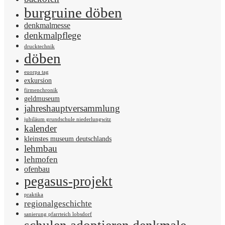
burgruine döben
denkmalmesse
denkmalpflege
drucktechnik
döben
euorpa tag
exkursion
firmenchronik
geldmuseum
jahreshauptversammlung
jubiläum grundschule niederlungwitz
kalender
kleinstes museum deutschlands
lehmbau
lehmofen
ofenbau
pegasus-projekt
praktika
regionalgeschichte
sanierung pfarrteich lobsdorf