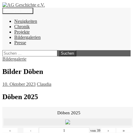
Zum
Inhalt
Suchen
Primäres Menü
springen
AG Geschichte e.V.
Neuigkeiten
Chronik
Projekte
Bildergalerien
Presse
Suchen
nach:
Bildergalerie
Bilder Döben
10. Oktober 2023
Claudia
Döben 2025
Döben 2025
«
‹
›
»
von
39