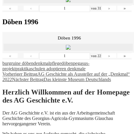
«
‹
›
»
von
31
Döben 1996
Döben 1996
«
‹
›
»
von
22
burgruine döben
denkmalpflege
döben
pegasus-
projekt
praktika
schulen adoptieren denkmale
Beitragsnavigation
Vorheriger Beitrag
AG Geschichte als Aussteller auf der „Denkmal“
2022
Nächster Beitrag
Das kleinste Museum Deutschlands
Herzlich Willkommen auf der Homepage
des AG Geschichte e.V.
Der AG Geschichte e.V. ist ein aus der Arbeitsgemeinschaft
Geschichte des Georgius-Agricola-Gymnasiums Glauchau
hervorgegangener Verein.
Wir haben es uns zur Aufgabe gemacht, die sächsische