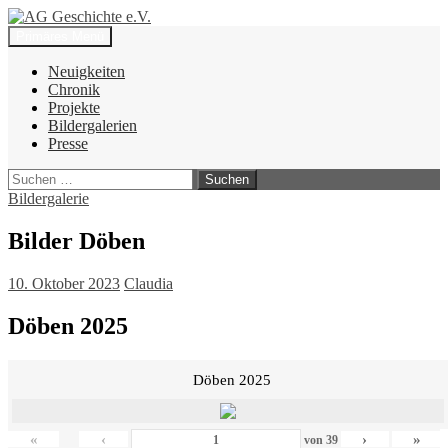
Zum
Inhalt
Suchen
Primäres Menü
springen
AG Geschichte e.V.
Neuigkeiten
Chronik
Projekte
Bildergalerien
Presse
Suchen
nach:
Bildergalerie
Bilder Döben
10. Oktober 2023
Claudia
Döben 2025
Döben 2025
«
‹
›
»
von
39