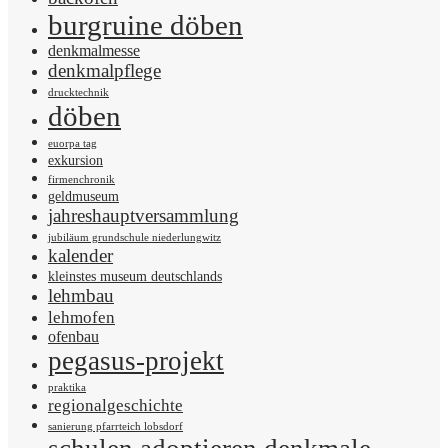
burgruine döben
denkmalmesse
denkmalpflege
drucktechnik
döben
euorpa tag
exkursion
firmenchronik
geldmuseum
jahreshauptversammlung
jubiläum grundschule niederlungwitz
kalender
kleinstes museum deutschlands
lehmbau
lehmofen
ofenbau
pegasus-projekt
praktika
regionalgeschichte
sanierung pfarrteich lobsdorf