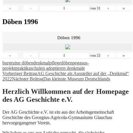
«
‹
›
»
von
31
Döben 1996
Döben 1996
«
‹
›
»
von
22
burgruine döben
denkmalpflege
döben
pegasus-
projekt
praktika
schulen adoptieren denkmale
Beitragsnavigation
Vorheriger Beitrag
AG Geschichte als Aussteller auf der „Denkmal“
2022
Nächster Beitrag
Das kleinste Museum Deutschlands
Herzlich Willkommen auf der Homepage
des AG Geschichte e.V.
Der AG Geschichte e.V. ist ein aus der Arbeitsgemeinschaft
Geschichte des Georgius-Agricola-Gymnasiums Glauchau
hervorgegangener Verein.
Wir haben es uns zur Aufgabe gemacht, die sächsische