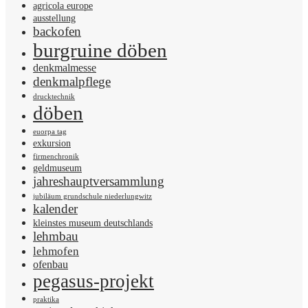
agricola europe
ausstellung
backofen
burgruine döben
denkmalmesse
denkmalpflege
drucktechnik
döben
euorpa tag
exkursion
firmenchronik
geldmuseum
jahreshauptversammlung
jubiläum grundschule niederlungwitz
kalender
kleinstes museum deutschlands
lehmbau
lehmofen
ofenbau
pegasus-projekt
praktika