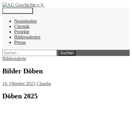
Zum
Inhalt
Suchen
Primäres Menü
springen
AG Geschichte e.V.
Neuigkeiten
Chronik
Projekte
Bildergalerien
Presse
Suchen
nach:
Bildergalerie
Bilder Döben
10. Oktober 2023
Claudia
Döben 2025