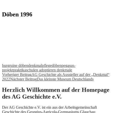
Döben 1996
burgruine döben
denkmalpflege
döben
pegasus-
projekt
praktika
schulen adoptieren denkmale
Beitragsnavigation
Vorheriger Beitrag
AG Geschichte als Aussteller auf der „Denkmal“
2022
Nächster Beitrag
Das kleinste Museum Deutschlands
Herzlich Willkommen auf der Homepage
des AG Geschichte e.V.
Der AG Geschichte e.V. ist ein aus der Arbeitsgemeinschaft
Geschichte des Georgius-Agricola-Gymnasiums Glauchau