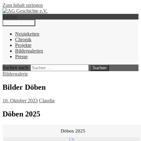
Zum Inhalt springen
Suchen
Primäres Menü
AG Geschichte e.V.
Neuigkeiten
Chronik
Projekte
Bildergalerien
Presse
Suchen nach:
Bildergalerie
Bilder Döben
10. Oktober 2023
Claudia
Döben 2025
Döben 2025