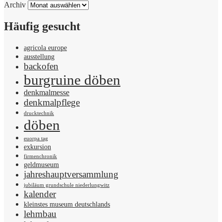
Archiv
Häufig gesucht
agricola europe
ausstellung
backofen
burgruine döben
denkmalmesse
denkmalpflege
drucktechnik
döben
euorpa tag
exkursion
firmenchronik
geldmuseum
jahreshauptversammlung
jubiläum grundschule niederlungwitz
kalender
kleinstes museum deutschlands
lehmbau