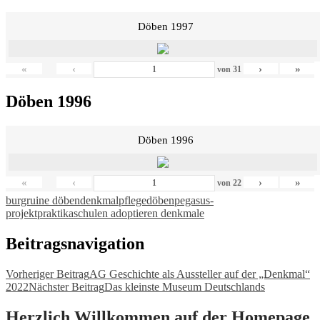
Döben 1997
«
‹
›
»
von
31
Döben 1996
Döben 1996
«
‹
›
»
von
22
burgruine döben
denkmalpflege
döben
pegasus-
projekt
praktika
schulen adoptieren denkmale
Beitragsnavigation
Vorheriger Beitrag
AG Geschichte als Aussteller auf der „Denkmal“
2022
Nächster Beitrag
Das kleinste Museum Deutschlands
Herzlich Willkommen auf der Homepage