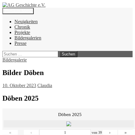
Zum
Inhalt
Suchen
Primäres Menü
springen
AG Geschichte e.V.
Neuigkeiten
Chronik
Projekte
Bildergalerien
Presse
Suchen
nach:
Bildergalerie
Bilder Döben
10. Oktober 2023
Claudia
Döben 2025
Döben 2025
«
‹
›
»
von
39