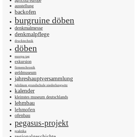
agricola europe
ausstellung
backofen
burgruine döben
denkmalmesse
denkmalpflege
drucktechnik
döben
euorpa tag
exkursion
firmenchronik
geldmuseum
jahreshauptversammlung
jubiläum grundschule niederlungwitz
kalender
kleinstes museum deutschlands
lehmbau
lehmofen
ofenbau
pegasus-projekt
praktika
regionalgeschichte