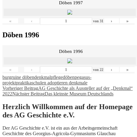
Döben 1997
«
‹
›
»
von
31
Döben 1996
Döben 1996
«
‹
›
»
von
22
burgruine döben
denkmalpflege
döben
pegasus-
projekt
praktika
schulen adoptieren denkmale
Beitragsnavigation
Vorheriger Beitrag
AG Geschichte als Aussteller auf der „Denkmal“
2022
Nächster Beitrag
Das kleinste Museum Deutschlands
Herzlich Willkommen auf der Homepage
des AG Geschichte e.V.
Der AG Geschichte e.V. ist ein aus der Arbeitsgemeinschaft
Geschichte des Georgius-Agricola-Gymnasiums Glauchau