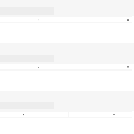
›
»
›
»
›
»