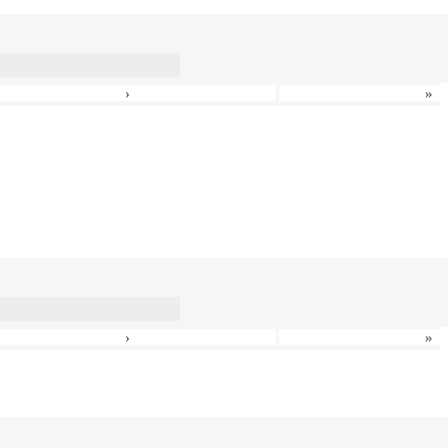
›
»
›
»