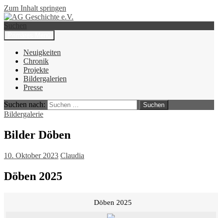
Zum Inhalt springen
Suchen
Primäres Menü
AG Geschichte e.V.
Neuigkeiten
Chronik
Projekte
Bildergalerien
Presse
Suchen nach:
Bildergalerie
Bilder Döben
10. Oktober 2023
Claudia
Döben 2025
Döben 2025