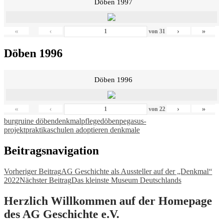
Döben 1997
«
‹
›
»
von
31
Döben 1996
Döben 1996
«
‹
›
»
von
22
burgruine döben
denkmalpflege
döben
pegasus-
projekt
praktika
schulen adoptieren denkmale
Beitragsnavigation
Vorheriger Beitrag
AG Geschichte als Aussteller auf der „Denkmal“
2022
Nächster Beitrag
Das kleinste Museum Deutschlands
Herzlich Willkommen auf der Homepage
des AG Geschichte e.V.