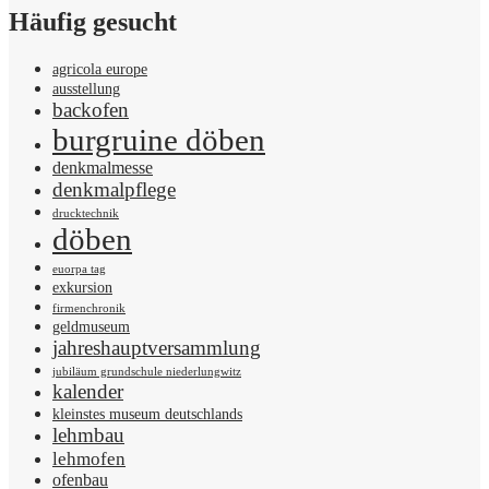
Häufig gesucht
agricola europe
ausstellung
backofen
burgruine döben
denkmalmesse
denkmalpflege
drucktechnik
döben
euorpa tag
exkursion
firmenchronik
geldmuseum
jahreshauptversammlung
jubiläum grundschule niederlungwitz
kalender
kleinstes museum deutschlands
lehmbau
lehmofen
ofenbau