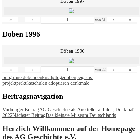
Döben 1997
«
‹
›
»
von
31
Döben 1996
Döben 1996
«
‹
›
»
von
22
burgruine döben
denkmalpflege
döben
pegasus-
projekt
praktika
schulen adoptieren denkmale
Beitragsnavigation
Vorheriger Beitrag
AG Geschichte als Aussteller auf der „Denkmal“
2022
Nächster Beitrag
Das kleinste Museum Deutschlands
Herzlich Willkommen auf der Homepage
des AG Geschichte e.V.