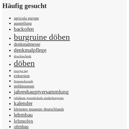
Häufig gesucht
agricola europe
ausstellung
backofen
burgruine döben
denkmalmesse
denkmalpflege
drucktechnik
döben
euorpa tag
exkursion
firmenchronik
geldmuseum
jahreshauptversammlung
jubiläum grundschule niederlungwitz
kalender
kleinstes museum deutschlands
lehmbau
lehmofen
ofenbau