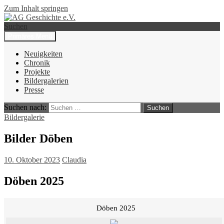
Zum Inhalt springen
Suchen
Primäres Menü
AG Geschichte e.V.
Neuigkeiten
Chronik
Projekte
Bildergalerien
Presse
Suchen nach:
Bildergalerie
Bilder Döben
10. Oktober 2023
Claudia
Döben 2025
Döben 2025