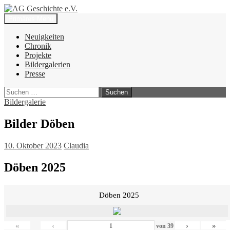
Zum
Inhalt
Suchen
Primäres Menü
springen
AG Geschichte e.V.
Neuigkeiten
Chronik
Projekte
Bildergalerien
Presse
Suchen
nach:
Bildergalerie
Bilder Döben
10. Oktober 2023
Claudia
Döben 2025
Döben 2025
«
‹
›
»
von
39