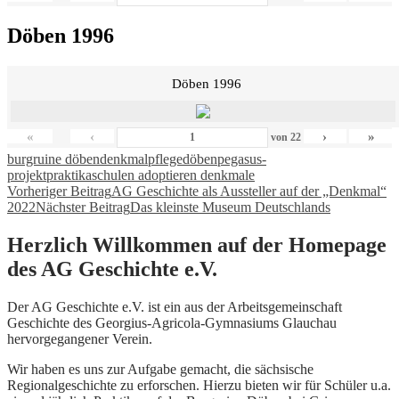
Döben 1996
Döben 1996
«
‹
›
»
von
22
burgruine döben
denkmalpflege
döben
pegasus-
projekt
praktika
schulen adoptieren denkmale
Beitragsnavigation
Vorheriger Beitrag
AG Geschichte als Aussteller auf der „Denkmal“
2022
Nächster Beitrag
Das kleinste Museum Deutschlands
Herzlich Willkommen auf der Homepage
des AG Geschichte e.V.
Der AG Geschichte e.V. ist ein aus der Arbeitsgemeinschaft
Geschichte des Georgius-Agricola-Gymnasiums Glauchau
hervorgegangener Verein.
Wir haben es uns zur Aufgabe gemacht, die sächsische
Regionalgeschichte zu erforschen. Hierzu bieten wir für Schüler u.a.