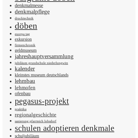
denkmalmesse
denkmalpflege
drucktechnik
döben
euorpa tag
exkursion
firmenchronik
geldmuseum
jahreshauptversammlung
jubiläum grundschule niederlungwitz
kalender
kleinstes museum deutschlands
lehmbau
lehmofen
ofenbau
pegasus-projekt
praktika
regionalgeschichte
sanierung pfarrteich lobsdorf
schulen adoptieren denkmale
schuljubiläum