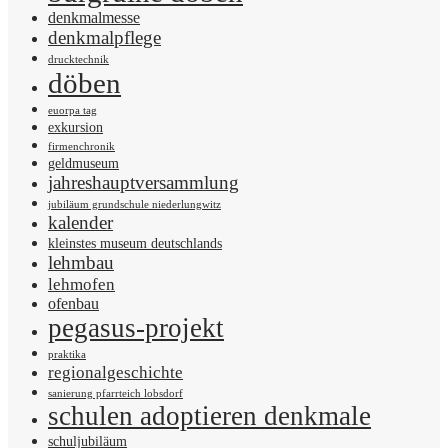
denkmalmesse
denkmalpflege
drucktechnik
döben
euorpa tag
exkursion
firmenchronik
geldmuseum
jahreshauptversammlung
jubiläum grundschule niederlungwitz
kalender
kleinstes museum deutschlands
lehmbau
lehmofen
ofenbau
pegasus-projekt
praktika
regionalgeschichte
sanierung pfarrteich lobsdorf
schulen adoptieren denkmale
schuljubiläum