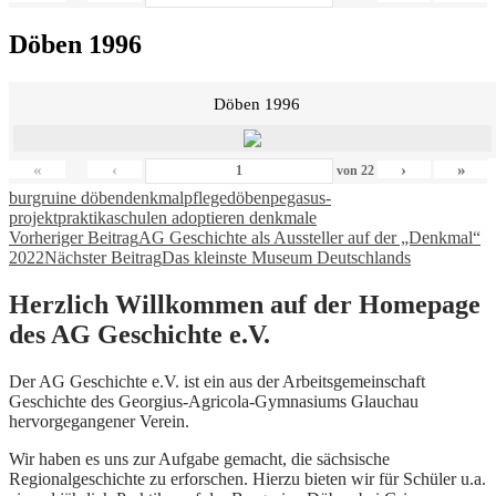
Döben 1996
Döben 1996
«
‹
›
»
von
22
burgruine döben
denkmalpflege
döben
pegasus-
projekt
praktika
schulen adoptieren denkmale
Beitragsnavigation
Vorheriger Beitrag
AG Geschichte als Aussteller auf der „Denkmal“
2022
Nächster Beitrag
Das kleinste Museum Deutschlands
Herzlich Willkommen auf der Homepage
des AG Geschichte e.V.
Der AG Geschichte e.V. ist ein aus der Arbeitsgemeinschaft
Geschichte des Georgius-Agricola-Gymnasiums Glauchau
hervorgegangener Verein.
Wir haben es uns zur Aufgabe gemacht, die sächsische
Regionalgeschichte zu erforschen. Hierzu bieten wir für Schüler u.a.