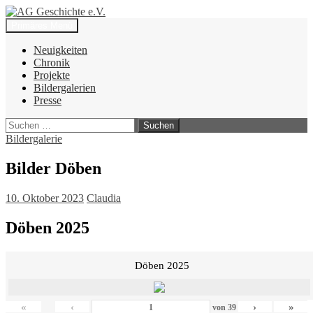
Zum
Inhalt
Suchen
Primäres Menü
springen
AG Geschichte e.V.
Neuigkeiten
Chronik
Projekte
Bildergalerien
Presse
Suchen
nach:
Bildergalerie
Bilder Döben
10. Oktober 2023
Claudia
Döben 2025
Döben 2025
«
‹
›
»
von
39