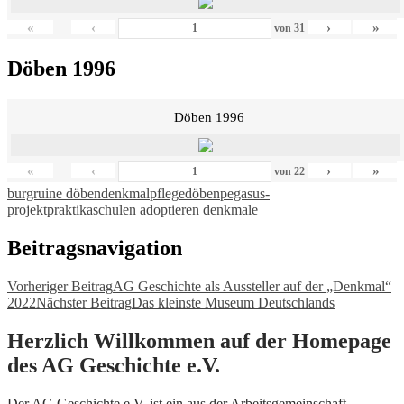
«
‹
›
»
von
31
Döben 1996
Döben 1996
«
‹
›
»
von
22
burgruine döben
denkmalpflege
döben
pegasus-
projekt
praktika
schulen adoptieren denkmale
Beitragsnavigation
Vorheriger Beitrag
AG Geschichte als Aussteller auf der „Denkmal“
2022
Nächster Beitrag
Das kleinste Museum Deutschlands
Herzlich Willkommen auf der Homepage
des AG Geschichte e.V.
Der AG Geschichte e.V. ist ein aus der Arbeitsgemeinschaft