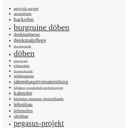
agricola europe
ausstellung
backofen
burgruine döben
denkmalmesse
denkmalpflege
drucktechnik
döben
euorpa tag
exkursion
firmenchronik
geldmuseum
jahreshauptversammlung
jubiläum grundschule niederlungwitz
kalender
kleinstes museum deutschlands
lehmbau
lehmofen
ofenbau
pegasus-projekt