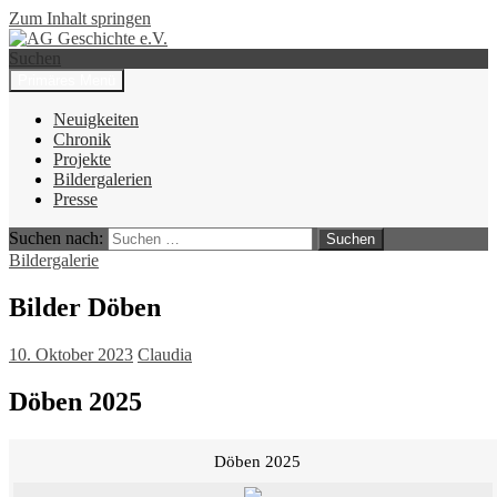
Zum Inhalt springen
Suchen
Primäres Menü
AG Geschichte e.V.
Neuigkeiten
Chronik
Projekte
Bildergalerien
Presse
Suchen nach:
Bildergalerie
Bilder Döben
10. Oktober 2023
Claudia
Döben 2025
Döben 2025