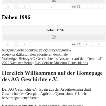
«
‹
›
»
von
31
Döben 1996
Döben 1996
«
‹
›
»
von
22
burgruine döben
denkmalpflege
döben
pegasus-
projekt
praktika
schulen adoptieren denkmale
Beitragsnavigation
Vorheriger Beitrag
AG Geschichte als Aussteller auf der „Denkmal“
2022
Nächster Beitrag
Das kleinste Museum Deutschlands
Herzlich Willkommen auf der Homepage
des AG Geschichte e.V.
Der AG Geschichte e.V. ist ein aus der Arbeitsgemeinschaft
Geschichte des Georgius-Agricola-Gymnasiums Glauchau
hervorgegangener Verein.
Wir haben es uns zur Aufgabe gemacht, die sächsische