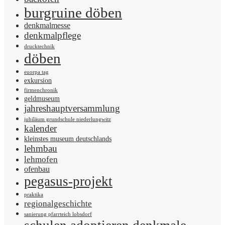
burgruine döben
denkmalmesse
denkmalpflege
drucktechnik
döben
euorpa tag
exkursion
firmenchronik
geldmuseum
jahreshauptversammlung
jubiläum grundschule niederlungwitz
kalender
kleinstes museum deutschlands
lehmbau
lehmofen
ofenbau
pegasus-projekt
praktika
regionalgeschichte
sanierung pfarrteich lobsdorf