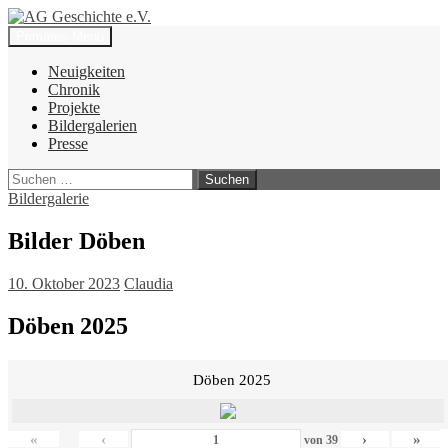
Zum
Inhalt
Suchen
Primäres Menü
springen
AG Geschichte e.V.
Neuigkeiten
Chronik
Projekte
Bildergalerien
Presse
Suchen
nach:
Bildergalerie
Bilder Döben
10. Oktober 2023
Claudia
Döben 2025
Döben 2025
«
‹
›
»
von
39