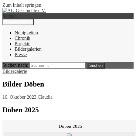
Zum Inhalt springen
Suchen
Primäres Menü
AG Geschichte e.V.
Neuigkeiten
Chronik
Projekte
Bildergalerien
Presse
Suchen nach:
Bildergalerie
Bilder Döben
10. Oktober 2023
Claudia
Döben 2025
Döben 2025