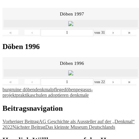
Döben 1997
«
‹
›
»
von
31
Döben 1996
Döben 1996
«
‹
›
»
von
22
burgruine döben
denkmalpflege
döben
pegasus-
projekt
praktika
schulen adoptieren denkmale
Beitragsnavigation
Vorheriger Beitrag
AG Geschichte als Aussteller auf der „Denkmal“
2022
Nächster Beitrag
Das kleinste Museum Deutschlands