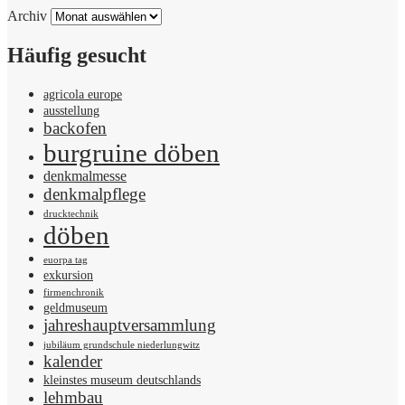
Archiv
Häufig gesucht
agricola europe
ausstellung
backofen
burgruine döben
denkmalmesse
denkmalpflege
drucktechnik
döben
euorpa tag
exkursion
firmenchronik
geldmuseum
jahreshauptversammlung
jubiläum grundschule niederlungwitz
kalender
kleinstes museum deutschlands
lehmbau