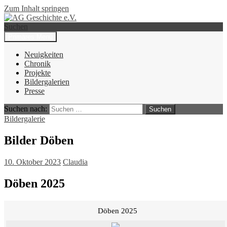
Zum Inhalt springen
Suchen
Primäres Menü
AG Geschichte e.V.
Neuigkeiten
Chronik
Projekte
Bildergalerien
Presse
Suchen nach:
Bildergalerie
Bilder Döben
10. Oktober 2023
Claudia
Döben 2025
Döben 2025