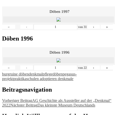
Döben 1997
«
‹
›
»
von
31
Döben 1996
Döben 1996
«
‹
›
»
von
22
burgruine döben
denkmalpflege
döben
pegasus-
projekt
praktika
schulen adoptieren denkmale
Beitragsnavigation
Vorheriger Beitrag
AG Geschichte als Aussteller auf der „Denkmal“
2022
Nächster Beitrag
Das kleinste Museum Deutschlands