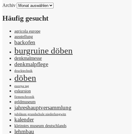
Archiv
Häufig gesucht
agricola europe
ausstellung
backofen
burgruine döben
denkmalmesse
denkmalpflege
drucktechnik
döben
euorpa tag
exkursion
firmenchronik
geldmuseum
jahreshauptversammlung
jubiläum grundschule niederlungwitz
kalender
kleinstes museum deutschlands
lehmbau