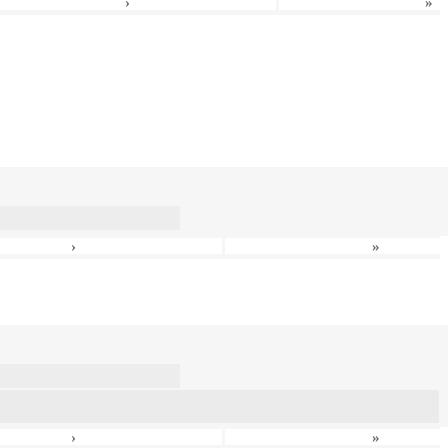
›
»
›
»
›
»