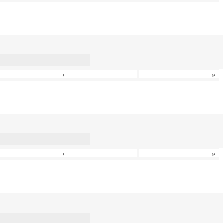
›
»
›
»