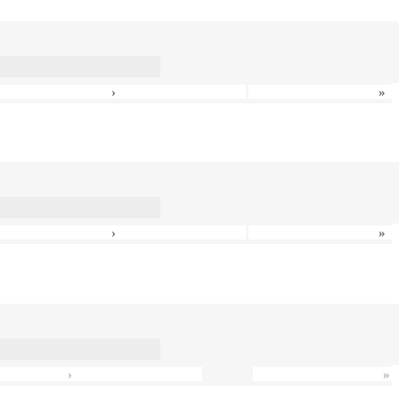
›
»
›
»
›
»