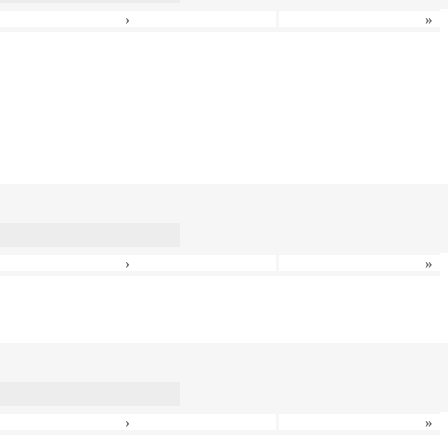
›
»
›
»
›
»