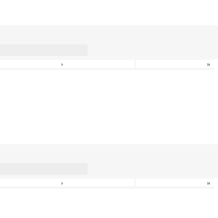
›
»
›
»