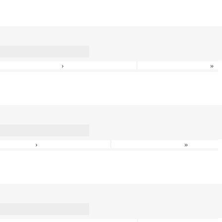
›
»
›
»