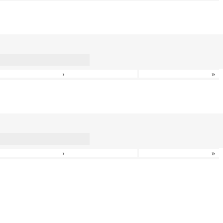
›
»
›
»