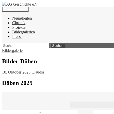
Zum
Inhalt
Suchen
Primäres Menü
springen
AG Geschichte e.V.
Neuigkeiten
Chronik
Projekte
Bildergalerien
Presse
Suchen
nach:
Bildergalerie
Bilder Döben
10. Oktober 2023
Claudia
Döben 2025
«