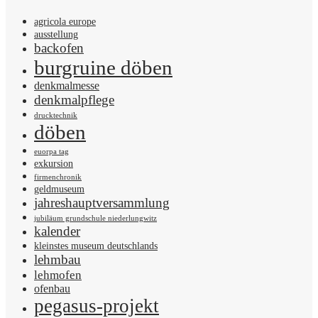
agricola europe
ausstellung
backofen
burgruine döben
denkmalmesse
denkmalpflege
drucktechnik
döben
euorpa tag
exkursion
firmenchronik
geldmuseum
jahreshauptversammlung
jubiläum grundschule niederlungwitz
kalender
kleinstes museum deutschlands
lehmbau
lehmofen
ofenbau
pegasus-projekt