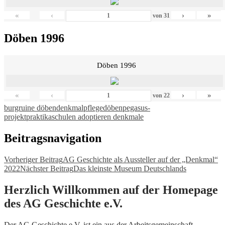
«
‹
›
»
von
31
Döben 1996
Döben 1996
«
‹
›
»
von
22
burgruine döben
denkmalpflege
döben
pegasus-
projekt
praktika
schulen adoptieren denkmale
Beitragsnavigation
Vorheriger Beitrag
AG Geschichte als Aussteller auf der „Denkmal“
2022
Nächster Beitrag
Das kleinste Museum Deutschlands
Herzlich Willkommen auf der Homepage
des AG Geschichte e.V.
Der AG Geschichte e.V. ist ein aus der Arbeitsgemeinschaft