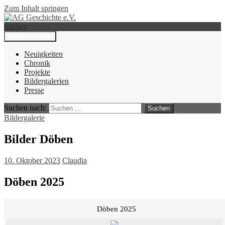
Zum Inhalt springen
Suchen
Primäres Menü
AG Geschichte e.V.
Neuigkeiten
Chronik
Projekte
Bildergalerien
Presse
Suchen nach:
Bildergalerie
Bilder Döben
10. Oktober 2023
Claudia
Döben 2025
Döben 2025