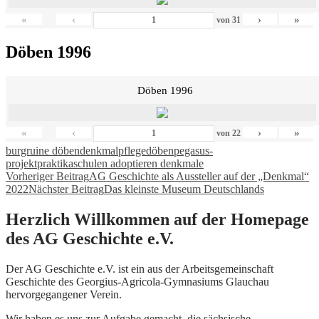
«
‹
›
»
von
31
Döben 1996
Döben 1996
«
‹
›
»
von
22
burgruine döben
denkmalpflege
döben
pegasus-
projekt
praktika
schulen adoptieren denkmale
Beitragsnavigation
Vorheriger Beitrag
AG Geschichte als Aussteller auf der „Denkmal“
2022
Nächster Beitrag
Das kleinste Museum Deutschlands
Herzlich Willkommen auf der Homepage
des AG Geschichte e.V.
Der AG Geschichte e.V. ist ein aus der Arbeitsgemeinschaft
Geschichte des Georgius-Agricola-Gymnasiums Glauchau
hervorgegangener Verein.
Wir haben es uns zur Aufgabe gemacht, die sächsische