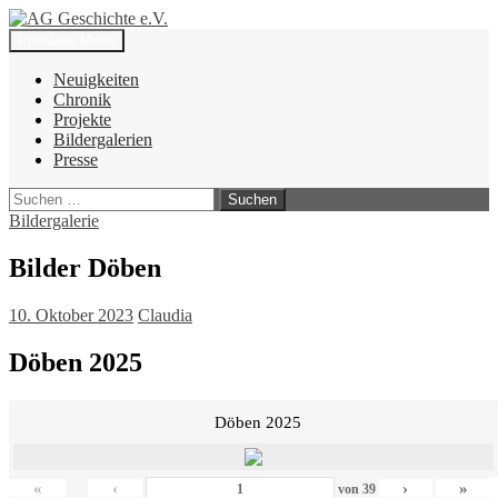
Zum
Inhalt
Suchen
Primäres Menü
springen
AG Geschichte e.V.
Neuigkeiten
Chronik
Projekte
Bildergalerien
Presse
Suchen
nach:
Bildergalerie
Bilder Döben
10. Oktober 2023
Claudia
Döben 2025
Döben 2025
«
‹
›
»
von
39