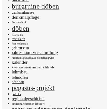
burgruine döben
denkmalmesse
denkmalpflege
drucktechnik
döben
euorpa tag
exkursion
firmenchronik
geldmuseum
jahreshauptversammlung
jubiläum grundschule niederlungwitz
kalender
kleinstes museum deutschlands
lehmbau
lehmofen
ofenbau
pegasus-projekt
praktika
regionalgeschichte
sanierung pfarrteich lobsdorf