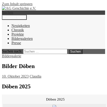
Zum Inhalt springen
Suchen
Primäres Menü
AG Geschichte e.V.
Neuigkeiten
Chronik
Projekte
Bildergalerien
Presse
Suchen nach:
Bildergalerie
Bilder Döben
10. Oktober 2023
Claudia
Döben 2025
Döben 2025