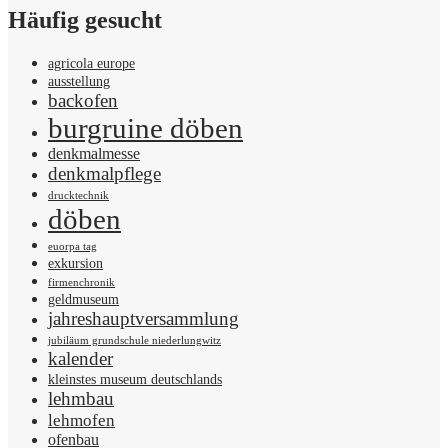
Häufig gesucht
agricola europe
ausstellung
backofen
burgruine döben
denkmalmesse
denkmalpflege
drucktechnik
döben
euorpa tag
exkursion
firmenchronik
geldmuseum
jahreshauptversammlung
jubiläum grundschule niederlungwitz
kalender
kleinstes museum deutschlands
lehmbau
lehmofen
ofenbau