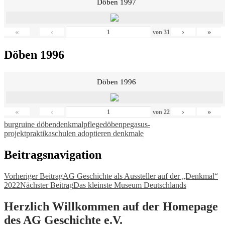
Döben 1997
«
‹
›
»
von
31
Döben 1996
Döben 1996
«
‹
›
»
von
22
burgruine döben
denkmalpflege
döben
pegasus-
projekt
praktika
schulen adoptieren denkmale
Beitragsnavigation
Vorheriger Beitrag
AG Geschichte als Aussteller auf der „Denkmal“
2022
Nächster Beitrag
Das kleinste Museum Deutschlands
Herzlich Willkommen auf der Homepage
des AG Geschichte e.V.