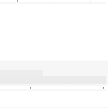
›
»
›
»