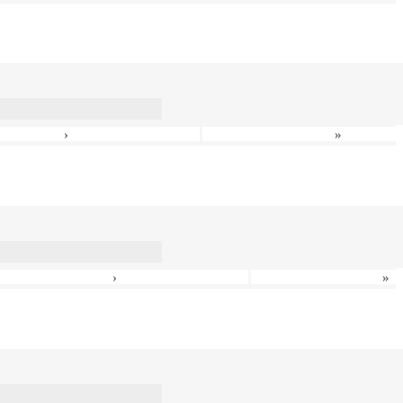
›
»
›
»