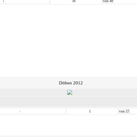
‹
von
40
Döben 2012
‹
von
27