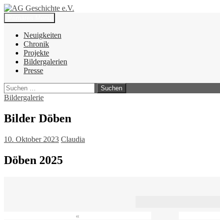
Zum
Inhalt
Suchen
Primäres Menü
springen
AG Geschichte e.V.
Neuigkeiten
Chronik
Projekte
Bildergalerien
Presse
Suchen
nach:
Bildergalerie
Bilder Döben
10. Oktober 2023
Claudia
Döben 2025
«