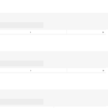
›
»
›
»