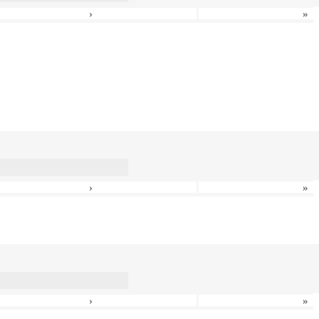
›
»
›
»
›
»