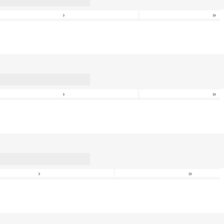
›
»
›
»
›
»