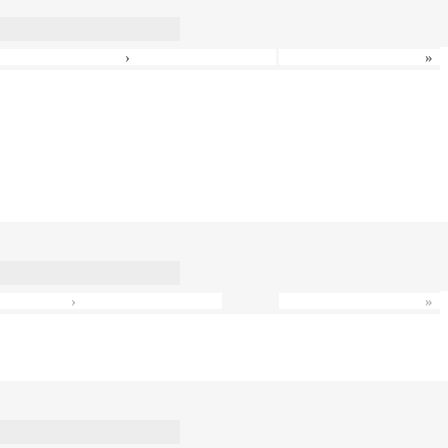
›
»
›
»