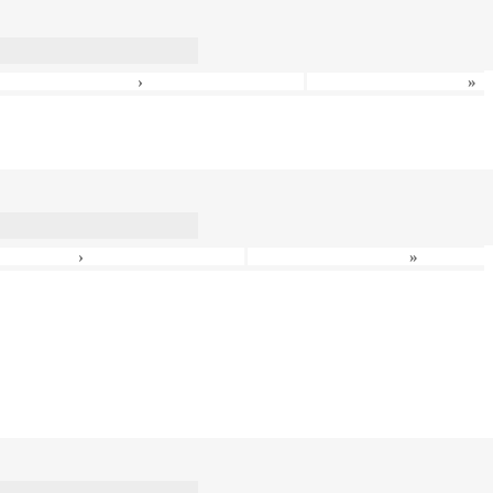
›
»
›
»