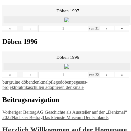
Döben 1997
«
‹
›
»
von
31
Döben 1996
Döben 1996
«
‹
›
»
von
22
burgruine döben
denkmalpflege
döben
pegasus-
projekt
praktika
schulen adoptieren denkmale
Beitragsnavigation
Vorheriger Beitrag
AG Geschichte als Aussteller auf der „Denkmal“
2022
Nächster Beitrag
Das kleinste Museum Deutschlands
Herzlich Willkommen auf der Homepage