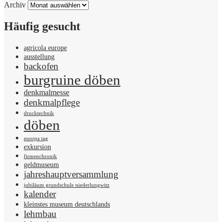
Archiv
Häufig gesucht
agricola europe
ausstellung
backofen
burgruine döben
denkmalmesse
denkmalpflege
drucktechnik
döben
euorpa tag
exkursion
firmenchronik
geldmuseum
jahreshauptversammlung
jubiläum grundschule niederlungwitz
kalender
kleinstes museum deutschlands
lehmbau