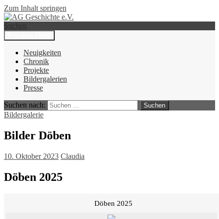
Zum Inhalt springen
Suchen
Primäres Menü
AG Geschichte e.V.
Neuigkeiten
Chronik
Projekte
Bildergalerien
Presse
Suchen nach:
Bildergalerie
Bilder Döben
10. Oktober 2023
Claudia
Döben 2025
Döben 2025