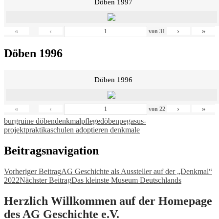
Döben 1997
«
‹
›
»
von
31
Döben 1996
Döben 1996
«
‹
›
»
von
22
burgruine döben
denkmalpflege
döben
pegasus-
projekt
praktika
schulen adoptieren denkmale
Beitragsnavigation
Vorheriger Beitrag
AG Geschichte als Aussteller auf der „Denkmal“
2022
Nächster Beitrag
Das kleinste Museum Deutschlands
Herzlich Willkommen auf der Homepage
des AG Geschichte e.V.