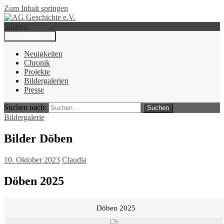
Zum Inhalt springen
Suchen
Primäres Menü
AG Geschichte e.V.
Neuigkeiten
Chronik
Projekte
Bildergalerien
Presse
Suchen nach:
Bildergalerie
Bilder Döben
10. Oktober 2023
Claudia
Döben 2025
Döben 2025