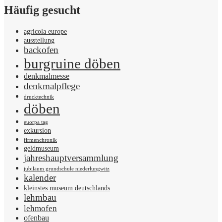
Häufig gesucht
agricola europe
ausstellung
backofen
burgruine döben
denkmalmesse
denkmalpflege
drucktechnik
döben
euorpa tag
exkursion
firmenchronik
geldmuseum
jahreshauptversammlung
jubiläum grundschule niederlungwitz
kalender
kleinstes museum deutschlands
lehmbau
lehmofen
ofenbau