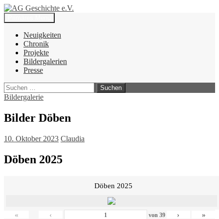
Zum
Inhalt
Suchen
Primäres Menü
springen
AG Geschichte e.V.
Neuigkeiten
Chronik
Projekte
Bildergalerien
Presse
Suchen
nach:
Bildergalerie
Bilder Döben
10. Oktober 2023
Claudia
Döben 2025
Döben 2025
«
‹
›
»
von
39