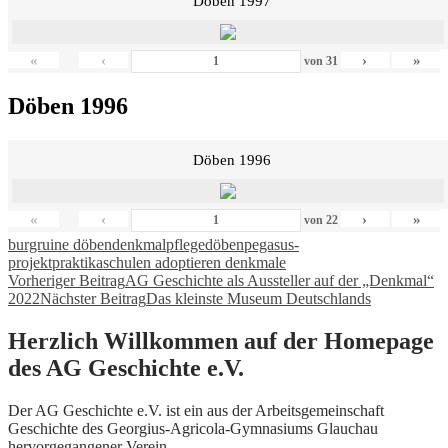
Döben 1997
«
‹
›
»
von
31
Döben 1996
Döben 1996
«
‹
›
»
von
22
burgruine döben
denkmalpflege
döben
pegasus-
projekt
praktika
schulen adoptieren denkmale
Beitragsnavigation
Vorheriger Beitrag
AG Geschichte als Aussteller auf der „Denkmal“
2022
Nächster Beitrag
Das kleinste Museum Deutschlands
Herzlich Willkommen auf der Homepage
des AG Geschichte e.V.
Der AG Geschichte e.V. ist ein aus der Arbeitsgemeinschaft
Geschichte des Georgius-Agricola-Gymnasiums Glauchau
hervorgegangener Verein.