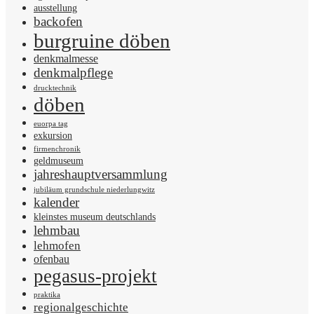
ausstellung
backofen
burgruine döben
denkmalmesse
denkmalpflege
drucktechnik
döben
euorpa tag
exkursion
firmenchronik
geldmuseum
jahreshauptversammlung
jubiläum grundschule niederlungwitz
kalender
kleinstes museum deutschlands
lehmbau
lehmofen
ofenbau
pegasus-projekt
praktika
regionalgeschichte