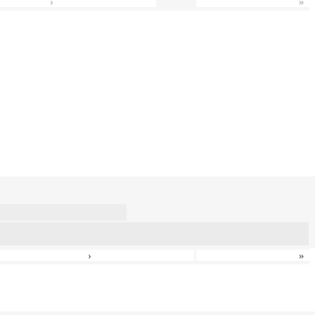
›
»
›
»