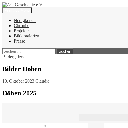
Zum
Inhalt
Suchen
Primäres Menü
springen
AG Geschichte e.V.
Neuigkeiten
Chronik
Projekte
Bildergalerien
Presse
Suchen
nach:
Bildergalerie
Bilder Döben
10. Oktober 2023
Claudia
Döben 2025
«