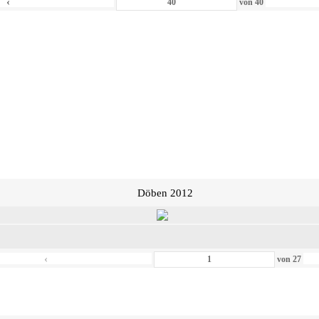
‹
von
40
Döben 2012
‹
von
27