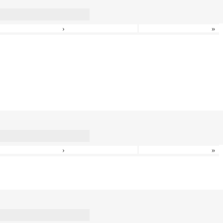
›
»
›
»