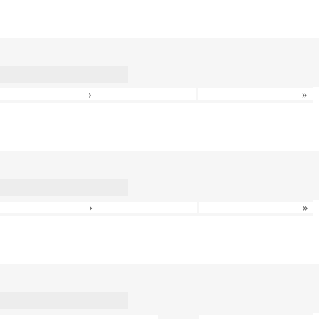
›
»
›
»