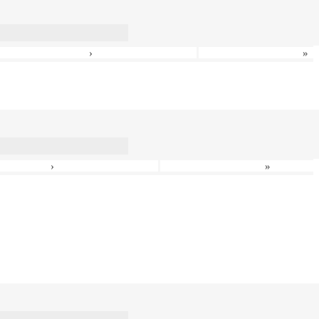
›
»
›
»