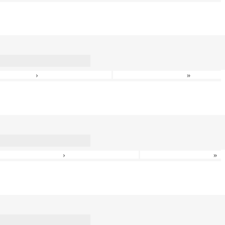
›
»
›
»