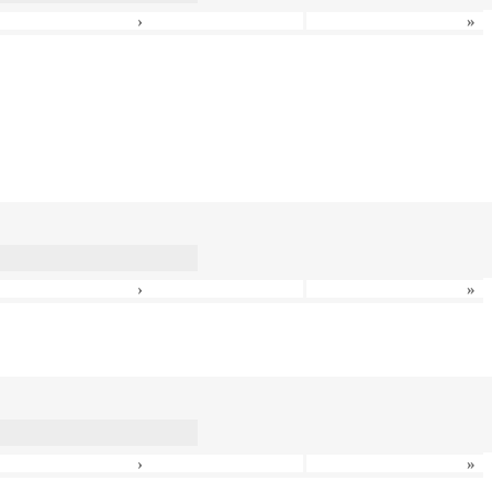
›
»
›
»
›
»