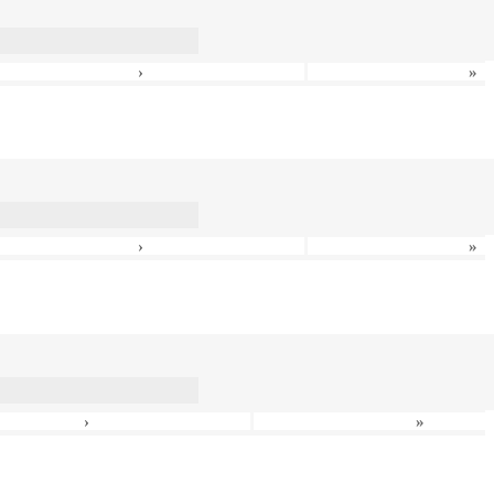
›
»
›
»
›
»