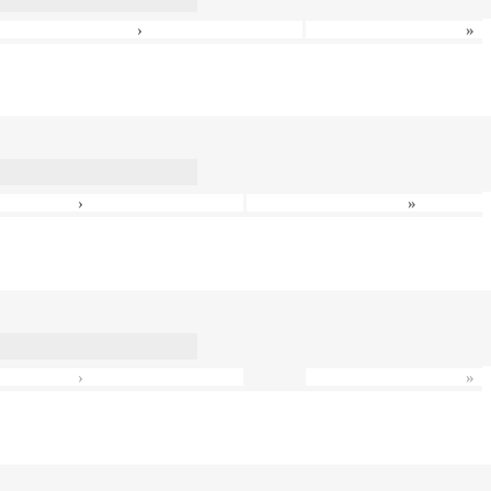
›
»
›
»
›
»