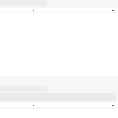
›
»
›
»