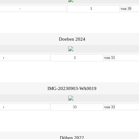
‹
von
39
Doeben 2024
‹
von
55
IMG-20230903-WA0019
‹
von
33
Döben 2022