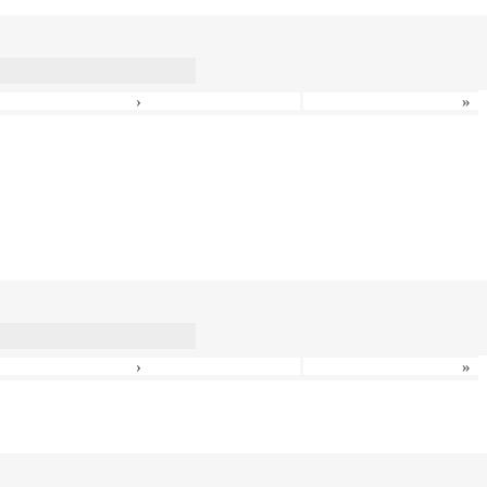
›
»
›
»