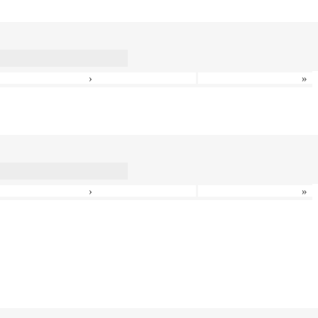
›
»
›
»