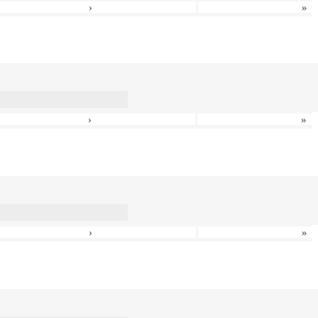
›
»
›
»
›
»