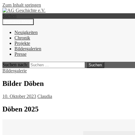
Zum Inhalt springen
Suchen
Primäres Menü
AG Geschichte e.V.
Neuigkeiten
Chronik
Projekte
Bildergalerien
Presse
Suchen nach:
Bildergalerie
Bilder Döben
10. Oktober 2023
Claudia
Döben 2025