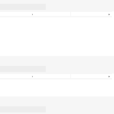
›
»
›
»