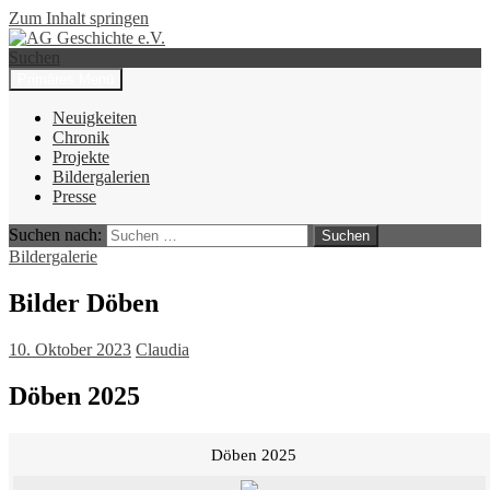
Zum Inhalt springen
Suchen
Primäres Menü
AG Geschichte e.V.
Neuigkeiten
Chronik
Projekte
Bildergalerien
Presse
Suchen nach:
Bildergalerie
Bilder Döben
10. Oktober 2023
Claudia
Döben 2025
Döben 2025