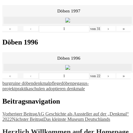
Döben 1997
«
‹
›
»
von
31
Döben 1996
Döben 1996
«
‹
›
»
von
22
burgruine döben
denkmalpflege
döben
pegasus-
projekt
praktika
schulen adoptieren denkmale
Beitragsnavigation
Vorheriger Beitrag
AG Geschichte als Aussteller auf der „Denkmal“
2022
Nächster Beitrag
Das kleinste Museum Deutschlands
Herzlich Willkommen auf der Homepage