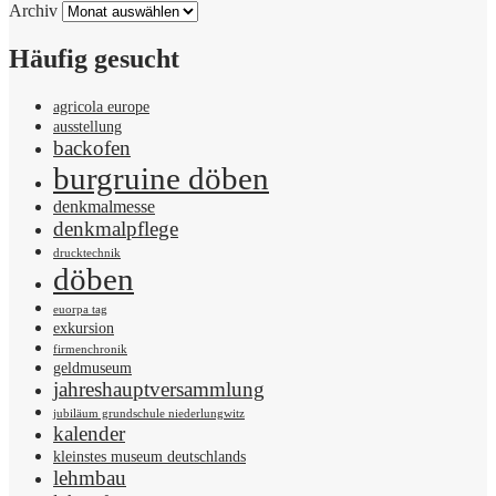
Archiv
Häufig gesucht
agricola europe
ausstellung
backofen
burgruine döben
denkmalmesse
denkmalpflege
drucktechnik
döben
euorpa tag
exkursion
firmenchronik
geldmuseum
jahreshauptversammlung
jubiläum grundschule niederlungwitz
kalender
kleinstes museum deutschlands
lehmbau