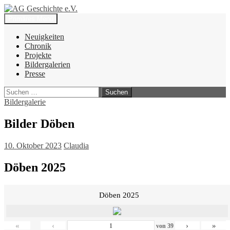
Zum
Inhalt
Suchen
Primäres Menü
springen
AG Geschichte e.V.
Neuigkeiten
Chronik
Projekte
Bildergalerien
Presse
Suchen
nach:
Bildergalerie
Bilder Döben
10. Oktober 2023
Claudia
Döben 2025
Döben 2025
«
‹
›
»
von
39