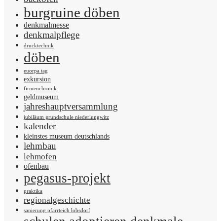
burgruine döben
denkmalmesse
denkmalpflege
drucktechnik
döben
euorpa tag
exkursion
firmenchronik
geldmuseum
jahreshauptversammlung
jubiläum grundschule niederlungwitz
kalender
kleinstes museum deutschlands
lehmbau
lehmofen
ofenbau
pegasus-projekt
praktika
regionalgeschichte
sanierung pfarrteich lobsdorf