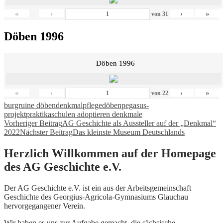
«
‹
›
»
von
31
Döben 1996
Döben 1996
«
‹
›
»
von
22
burgruine döben
denkmalpflege
döben
pegasus-
projekt
praktika
schulen adoptieren denkmale
Beitragsnavigation
Vorheriger Beitrag
AG Geschichte als Aussteller auf der „Denkmal“
2022
Nächster Beitrag
Das kleinste Museum Deutschlands
Herzlich Willkommen auf der Homepage
des AG Geschichte e.V.
Der AG Geschichte e.V. ist ein aus der Arbeitsgemeinschaft
Geschichte des Georgius-Agricola-Gymnasiums Glauchau
hervorgegangener Verein.
Wir haben es uns zur Aufgabe gemacht, die sächsische