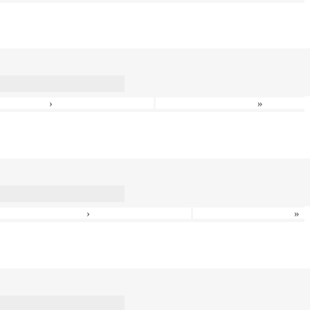
›
»
›
»