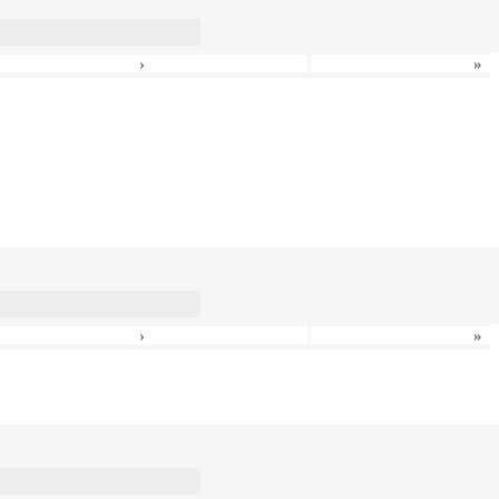
›
»
›
»