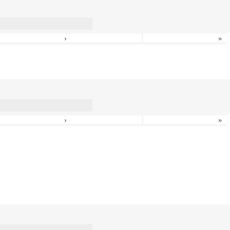
›
»
›
»