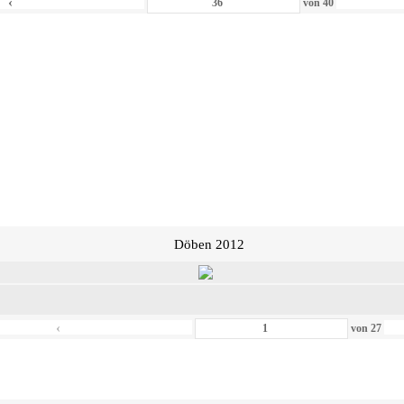
‹
von
40
Döben 2012
‹
von
27