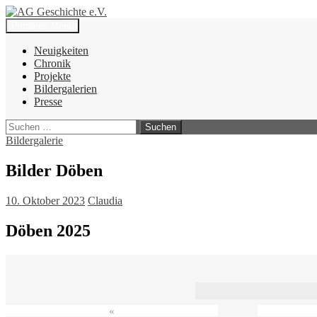
Zum
Inhalt
Suchen
Primäres Menü
springen
AG Geschichte e.V.
Neuigkeiten
Chronik
Projekte
Bildergalerien
Presse
Suchen
nach:
Bildergalerie
Bilder Döben
10. Oktober 2023
Claudia
Döben 2025
«