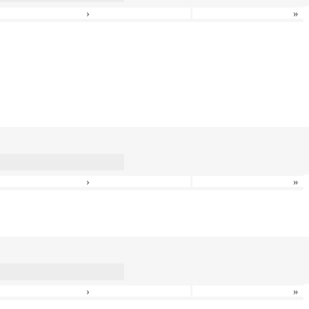
›
»
›
»
›
»