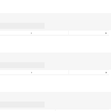
›
»
›
»