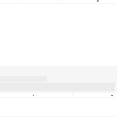
›
»
›
»