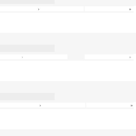
›
»
›
»
›
»