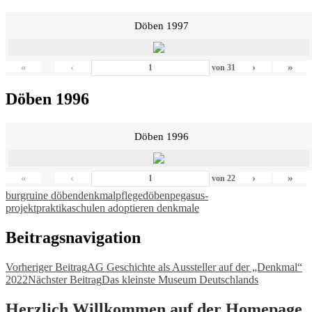
Döben 1997
«
‹
›
»
von
31
Döben 1996
Döben 1996
«
‹
›
»
von
22
burgruine döben
denkmalpflege
döben
pegasus-
projekt
praktika
schulen adoptieren denkmale
Beitragsnavigation
Vorheriger Beitrag
AG Geschichte als Aussteller auf der „Denkmal“
2022
Nächster Beitrag
Das kleinste Museum Deutschlands
Herzlich Willkommen auf der Homepage