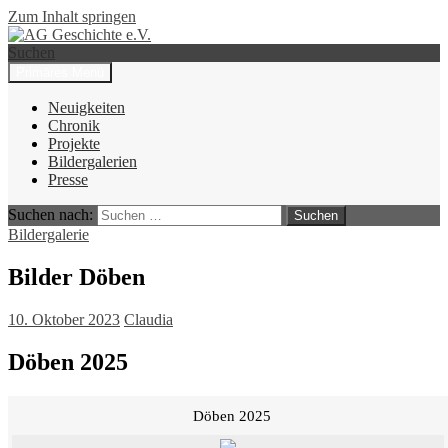
Zum Inhalt springen
Suchen
Primäres Menü
AG Geschichte e.V.
Neuigkeiten
Chronik
Projekte
Bildergalerien
Presse
Suchen nach:
Bildergalerie
Bilder Döben
10. Oktober 2023
Claudia
Döben 2025
Döben 2025