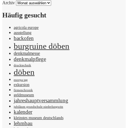
Archiv
Häufig gesucht
agricola europe
ausstellung
backofen
burgruine döben
denkmalmesse
denkmalpflege
drucktechnik
döben
euorpa tag
exkursion
firmenchronik
geldmuseum
jahreshauptversammlung
jubiläum grundschule niederlungwitz
kalender
kleinstes museum deutschlands
lehmbau