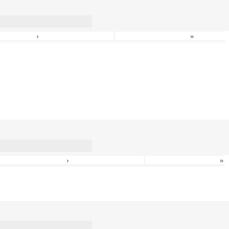
›
»
›
»