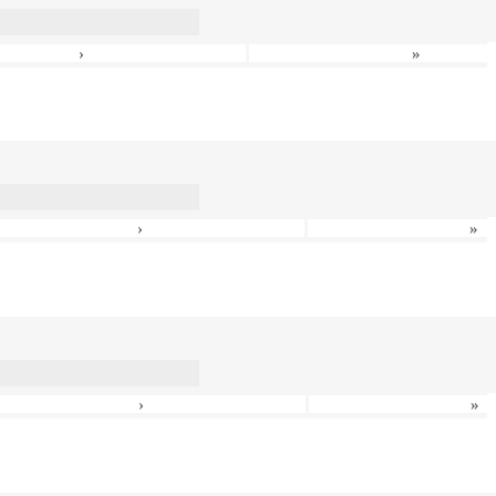
›
»
›
»
›
»