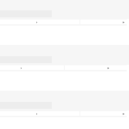
›
»
›
»
›
»