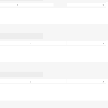
›
»
›
»
›
»