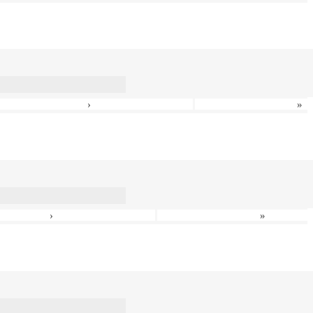
›
»
›
»