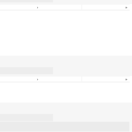
›
»
›
»