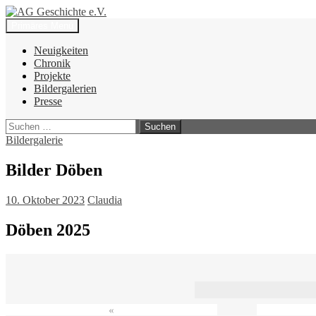
Zum
Inhalt
Suchen
Primäres Menü
springen
AG Geschichte e.V.
Neuigkeiten
Chronik
Projekte
Bildergalerien
Presse
Suchen
nach:
Bildergalerie
Bilder Döben
10. Oktober 2023
Claudia
Döben 2025
«