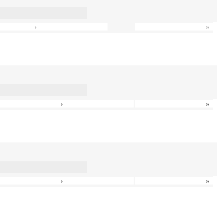
›
»
›
»
›
»