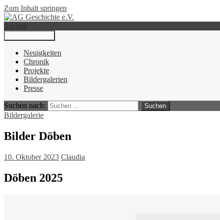
Zum Inhalt springen
Suchen
Primäres Menü
AG Geschichte e.V.
Neuigkeiten
Chronik
Projekte
Bildergalerien
Presse
Suchen nach:
Bildergalerie
Bilder Döben
10. Oktober 2023
Claudia
Döben 2025