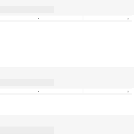
›
»
›
»