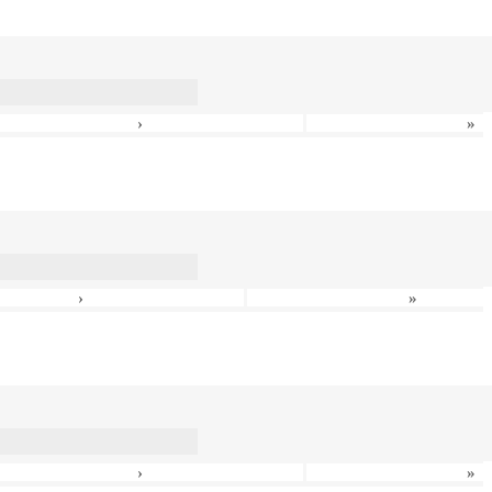
›
»
›
»
›
»