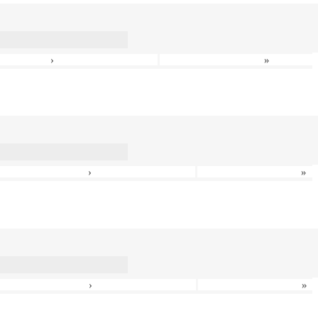
›
»
›
»
›
»