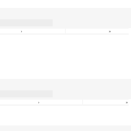
›
»
›
»