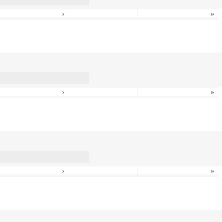
›
»
›
»
›
»