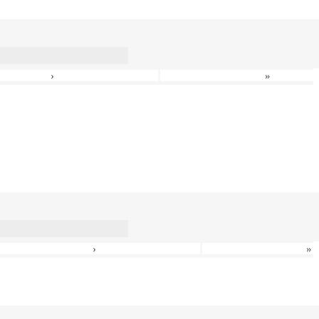
›
»
›
»