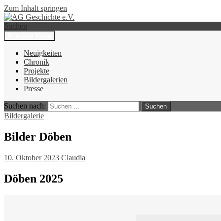
Zum Inhalt springen
Suchen
Primäres Menü
AG Geschichte e.V.
Neuigkeiten
Chronik
Projekte
Bildergalerien
Presse
Suchen nach:
Bildergalerie
Bilder Döben
10. Oktober 2023
Claudia
Döben 2025