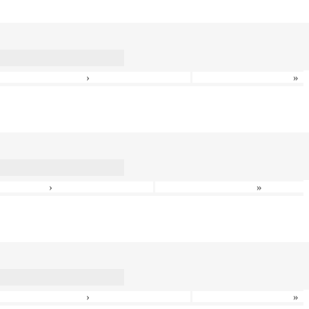
›
»
›
»
›
»