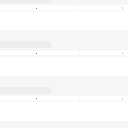
›
»
›
»
›
»