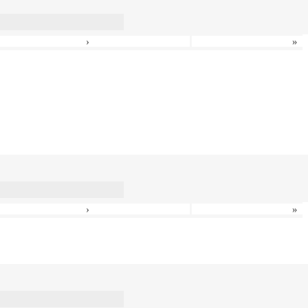
›
»
›
»