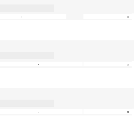
›
»
›
»
›
»