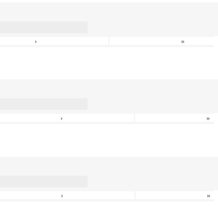
›
»
›
»
›
»