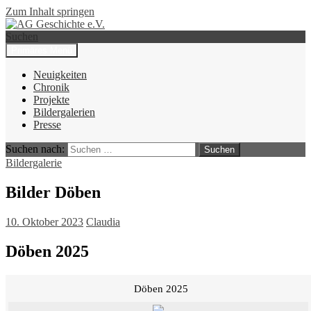
Zum Inhalt springen
Suchen
Primäres Menü
AG Geschichte e.V.
Neuigkeiten
Chronik
Projekte
Bildergalerien
Presse
Suchen nach:
Bildergalerie
Bilder Döben
10. Oktober 2023
Claudia
Döben 2025
Döben 2025