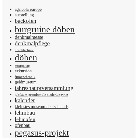
agricola europe
ausstellung
backofen
burgruine döben
denkmalmesse
denkmalpflege
drucktechnik
döben
euorpa tag
exkursion
firmenchronik
geldmuseum
jahreshauptversammlung
jubiläum grundschule niederlungwitz
kalender
kleinstes museum deutschlands
lehmbau
lehmofen
ofenbau
pegasus-projekt