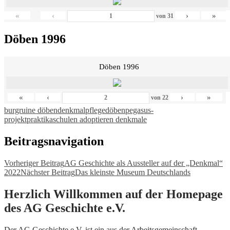
«
‹
›
»
von
31
Döben 1996
Döben 1996
«
‹
›
»
von
22
burgruine döben
denkmalpflege
döben
pegasus-
projekt
praktika
schulen adoptieren denkmale
Beitragsnavigation
Vorheriger Beitrag
AG Geschichte als Aussteller auf der „Denkmal“
2022
Nächster Beitrag
Das kleinste Museum Deutschlands
Herzlich Willkommen auf der Homepage
des AG Geschichte e.V.
Der AG Geschichte e.V. ist ein aus der Arbeitsgemeinschaft