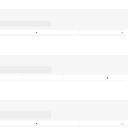
›
»
›
»
›
»