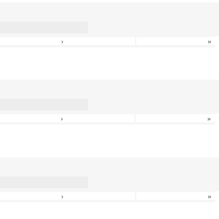
›
»
›
»
›
»