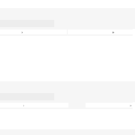
›
»
›
»