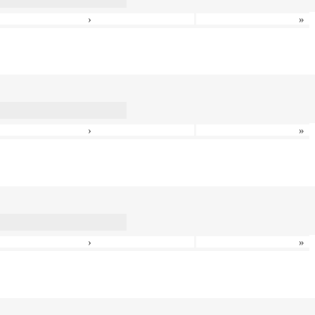
›
»
›
»
›
»