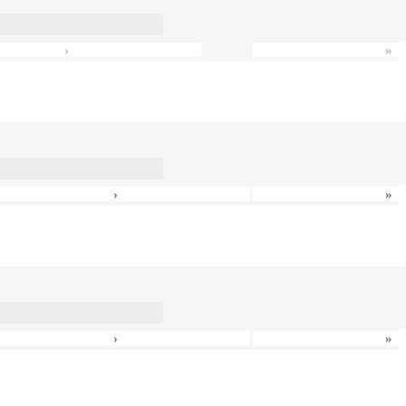
›
»
›
»
›
»