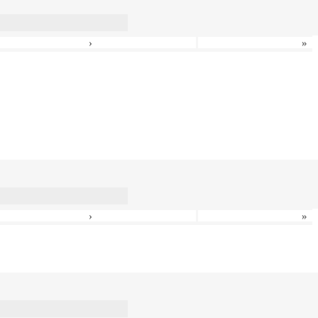
›
»
›
»