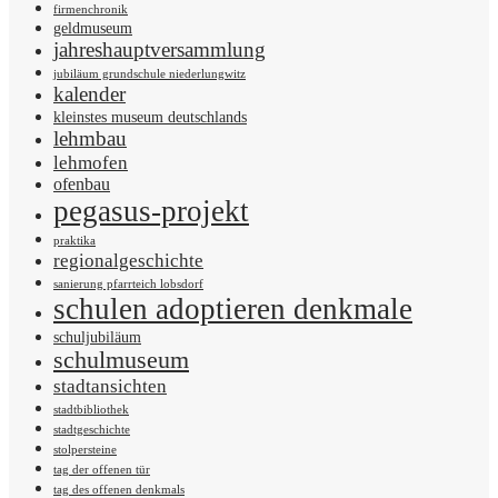
firmenchronik
geldmuseum
jahreshauptversammlung
jubiläum grundschule niederlungwitz
kalender
kleinstes museum deutschlands
lehmbau
lehmofen
ofenbau
pegasus-projekt
praktika
regionalgeschichte
sanierung pfarrteich lobsdorf
schulen adoptieren denkmale
schuljubiläum
schulmuseum
stadtansichten
stadtbibliothek
stadtgeschichte
stolpersteine
tag der offenen tür
tag des offenen denkmals