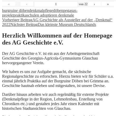
«
‹
›
»
von
22
burgruine döben
denkmalpflege
döben
pegasus-
projekt
praktika
schulen adoptieren denkmale
Beitragsnavigation
Vorheriger Beitrag
AG Geschichte als Aussteller auf der „Denkmal“
2022
Nächster Beitrag
Das kleinste Museum Deutschlands
Herzlich Willkommen auf der Homepage
des AG Geschichte e.V.
Der AG Geschichte e.V. ist ein aus der Arbeitsgemeinschaft
Geschichte des Georgius-Agricola-Gymnasiums Glauchau
hervorgegangener Verein.
Wir haben es uns zur Aufgabe gemacht, die sächsische
Regionalgeschichte zu erforschen. Hierzu bieten wir für Schüler u.a.
einmal jährlich Praktika auf der Burgruine Döben bei Grimma an.
Geschichte hautnah erleben und mitgestalten, ist unsere Devise.
Darüber hinaus arbeiten wir auch regelmäßig für externe Projekte
(Denkmalpflege in der Region, Lehmofenbau, Erstellung von
Chroniken etc.) und gestalten jedes Jahr einen Kalender mit
historischen Stadtansichten von Glauchau.