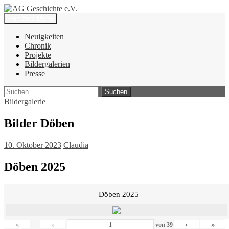
Zum
Inhalt
Suchen
Primäres Menü
springen
AG Geschichte e.V.
Neuigkeiten
Chronik
Projekte
Bildergalerien
Presse
Suchen
nach:
Bildergalerie
Bilder Döben
10. Oktober 2023
Claudia
Döben 2025
Döben 2025
«
‹
›
»
von
39