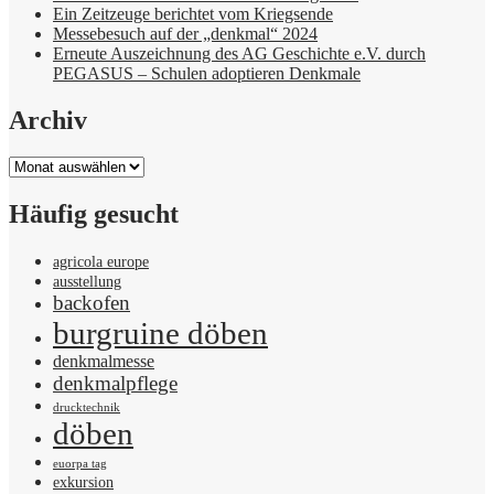
Ein Zeitzeuge berichtet vom Kriegsende
Messebesuch auf der „denkmal“ 2024
Erneute Auszeichnung des AG Geschichte e.V. durch
PEGASUS – Schulen adoptieren Denkmale
Archiv
Archiv
Häufig gesucht
agricola europe
ausstellung
backofen
burgruine döben
denkmalmesse
denkmalpflege
drucktechnik
döben
euorpa tag
exkursion