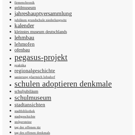
firmenchronik
geldmuseum
jahreshauptversammlung
jubiläum grundschule niederlungwitz
kalender
kleinstes museum deutschlands
lehmbau
lehmofen
ofenbau
pegasus-projekt
praktika
regionalgeschichte
sanierung pfarrteich lobsdorf
schulen adoptieren denkmale
schuljubiläum
schulmuseum
stadtansichten
stadtbibliothek
stadtgeschichte
stolpersteine
tag der offenen tür
tag des offenen denkmals