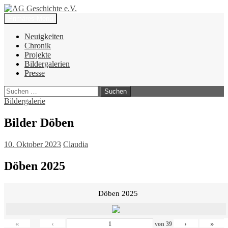
Zum
Inhalt
Suchen
Primäres Menü
springen
AG Geschichte e.V.
Neuigkeiten
Chronik
Projekte
Bildergalerien
Presse
Suchen
nach:
Bildergalerie
Bilder Döben
10. Oktober 2023
Claudia
Döben 2025
Döben 2025
«
‹
›
»
von
39