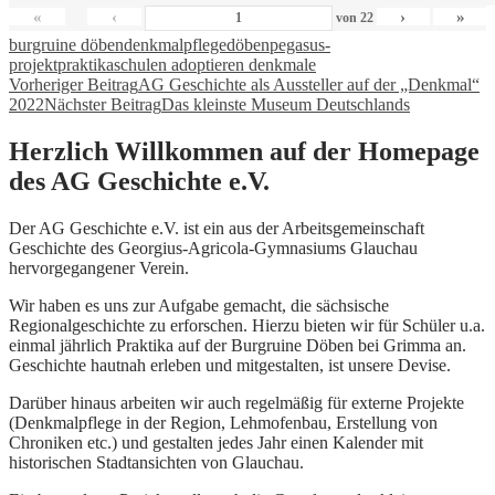
«
‹
›
»
von
22
burgruine döben
denkmalpflege
döben
pegasus-
projekt
praktika
schulen adoptieren denkmale
Beitragsnavigation
Vorheriger Beitrag
AG Geschichte als Aussteller auf der „Denkmal“
2022
Nächster Beitrag
Das kleinste Museum Deutschlands
Herzlich Willkommen auf der Homepage
des AG Geschichte e.V.
Der AG Geschichte e.V. ist ein aus der Arbeitsgemeinschaft
Geschichte des Georgius-Agricola-Gymnasiums Glauchau
hervorgegangener Verein.
Wir haben es uns zur Aufgabe gemacht, die sächsische
Regionalgeschichte zu erforschen. Hierzu bieten wir für Schüler u.a.
einmal jährlich Praktika auf der Burgruine Döben bei Grimma an.
Geschichte hautnah erleben und mitgestalten, ist unsere Devise.
Darüber hinaus arbeiten wir auch regelmäßig für externe Projekte
(Denkmalpflege in der Region, Lehmofenbau, Erstellung von
Chroniken etc.) und gestalten jedes Jahr einen Kalender mit
historischen Stadtansichten von Glauchau.