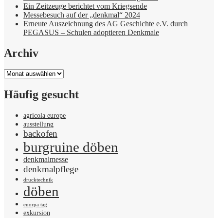
Ein Zeitzeuge berichtet vom Kriegsende
Messebesuch auf der „denkmal“ 2024
Erneute Auszeichnung des AG Geschichte e.V. durch
PEGASUS – Schulen adoptieren Denkmale
Archiv
Archiv
Häufig gesucht
agricola europe
ausstellung
backofen
burgruine döben
denkmalmesse
denkmalpflege
drucktechnik
döben
euorpa tag
exkursion