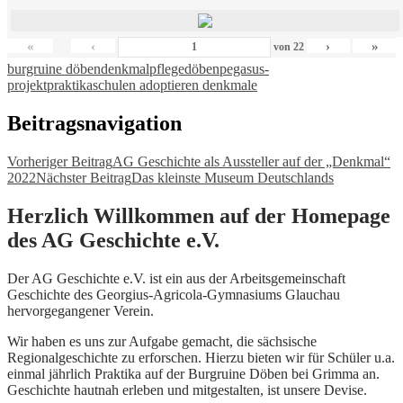
«
‹
›
»
von
22
burgruine döben
denkmalpflege
döben
pegasus-
projekt
praktika
schulen adoptieren denkmale
Beitragsnavigation
Vorheriger Beitrag
AG Geschichte als Aussteller auf der „Denkmal“
2022
Nächster Beitrag
Das kleinste Museum Deutschlands
Herzlich Willkommen auf der Homepage
des AG Geschichte e.V.
Der AG Geschichte e.V. ist ein aus der Arbeitsgemeinschaft
Geschichte des Georgius-Agricola-Gymnasiums Glauchau
hervorgegangener Verein.
Wir haben es uns zur Aufgabe gemacht, die sächsische
Regionalgeschichte zu erforschen. Hierzu bieten wir für Schüler u.a.
einmal jährlich Praktika auf der Burgruine Döben bei Grimma an.
Geschichte hautnah erleben und mitgestalten, ist unsere Devise.