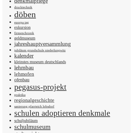
denkmalpflege
drucktechnik
döben
euorpa tag
exkursion
firmenchronik
geldmuseum
jahreshauptversammlung
jubiläum grundschule niederlungwitz
kalender
kleinstes museum deutschlands
lehmbau
lehmofen
ofenbau
pegasus-projekt
praktika
regionalgeschichte
sanierung pfarrteich lobsdorf
schulen adoptieren denkmale
schuljubiläum
schulmuseum