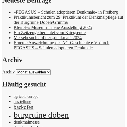
Neueste Beiträge
»PEGASUS – Schulen adoptieren Denkmale« in Freiberg
Praktikumsbericht zum 29. Praktikum der Denkmalpflege auf
der Burgruine Döben/Grimma
Kleinstes Museum – neue Ausstellung 2025
Ein Zeitzeuge berichtet vom Kriegsende
Messebesuch auf der „denkmal“ 2024
Erneute Auszeichnung des AG Geschichte e.V. durch
PEGASUS – Schulen adoptieren Denkmale
Archiv
Archiv
Häufig gesucht
agricola europe
ausstellung
backofen
burgruine döben
denkmalmesse