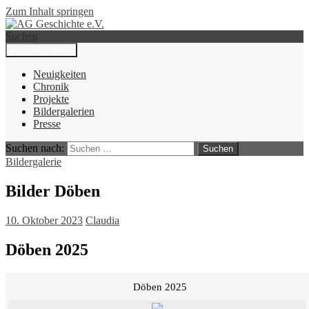
Zum Inhalt springen
Suchen
Primäres Menü
AG Geschichte e.V.
Neuigkeiten
Chronik
Projekte
Bildergalerien
Presse
Suchen nach:
Bildergalerie
Bilder Döben
10. Oktober 2023
Claudia
Döben 2025
Döben 2025