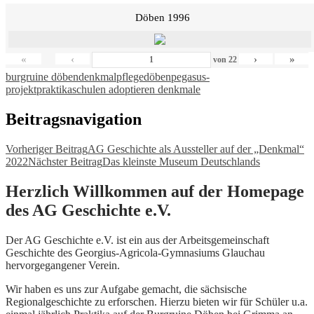
Döben 1996
«
‹
›
»
von
22
burgruine döben
denkmalpflege
döben
pegasus-
projekt
praktika
schulen adoptieren denkmale
Beitragsnavigation
Vorheriger Beitrag
AG Geschichte als Aussteller auf der „Denkmal“
2022
Nächster Beitrag
Das kleinste Museum Deutschlands
Herzlich Willkommen auf der Homepage
des AG Geschichte e.V.
Der AG Geschichte e.V. ist ein aus der Arbeitsgemeinschaft
Geschichte des Georgius-Agricola-Gymnasiums Glauchau
hervorgegangener Verein.
Wir haben es uns zur Aufgabe gemacht, die sächsische
Regionalgeschichte zu erforschen. Hierzu bieten wir für Schüler u.a.