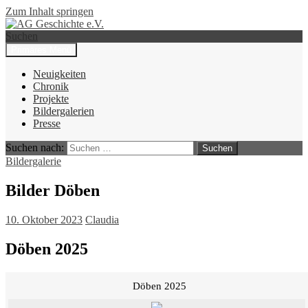
Zum Inhalt springen
Suchen
Primäres Menü
AG Geschichte e.V.
Neuigkeiten
Chronik
Projekte
Bildergalerien
Presse
Suchen nach:
Bildergalerie
Bilder Döben
10. Oktober 2023
Claudia
Döben 2025
Döben 2025