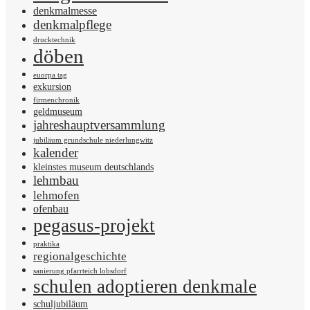
denkmalmesse
denkmalpflege
drucktechnik
döben
euorpa tag
exkursion
firmenchronik
geldmuseum
jahreshauptversammlung
jubiläum grundschule niederlungwitz
kalender
kleinstes museum deutschlands
lehmbau
lehmofen
ofenbau
pegasus-projekt
praktika
regionalgeschichte
sanierung pfarrteich lobsdorf
schulen adoptieren denkmale
schuljubiläum