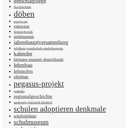
denkmalpflege
drucktechnik
döben
euorpa tag
exkursion
firmenchronik
geldmuseum
jahreshauptversammlung
jubiläum grundschule niederlungwitz
kalender
kleinstes museum deutschlands
lehmbau
lehmofen
ofenbau
pegasus-projekt
praktika
regionalgeschichte
sanierung pfarrteich lobsdorf
schulen adoptieren denkmale
schuljubiläum
schulmuseum