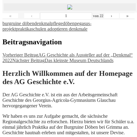
«
‹
›
»
von
22
burgruine döben
denkmalpflege
döben
pegasus-
projekt
praktika
schulen adoptieren denkmale
Beitragsnavigation
Vorheriger Beitrag
AG Geschichte als Aussteller auf der „Denkmal“
2022
Nächster Beitrag
Das kleinste Museum Deutschlands
Herzlich Willkommen auf der Homepage
des AG Geschichte e.V.
Der AG Geschichte e.V. ist ein aus der Arbeitsgemeinschaft
Geschichte des Georgius-Agricola-Gymnasiums Glauchau
hervorgegangener Verein.
Wir haben es uns zur Aufgabe gemacht, die sächsische
Regionalgeschichte zu erforschen. Hierzu bieten wir für Schüler u.a.
einmal jährlich Praktika auf der Burgruine Döben bei Grimma an.
Geschichte hautnah erleben und mitgestalten, ist unsere Devise.