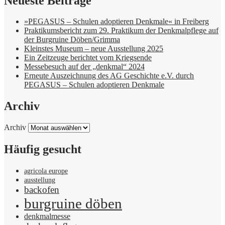
Neueste Beiträge
»PEGASUS – Schulen adoptieren Denkmale« in Freiberg
Praktikumsbericht zum 29. Praktikum der Denkmalpflege auf
der Burgruine Döben/Grimma
Kleinstes Museum – neue Ausstellung 2025
Ein Zeitzeuge berichtet vom Kriegsende
Messebesuch auf der „denkmal“ 2024
Erneute Auszeichnung des AG Geschichte e.V. durch
PEGASUS – Schulen adoptieren Denkmale
Archiv
Archiv
Häufig gesucht
agricola europe
ausstellung
backofen
burgruine döben
denkmalmesse