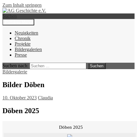
Zum Inhalt springen
Suchen
Primäres Menü
AG Geschichte e.V.
Neuigkeiten
Chronik
Projekte
Bildergalerien
Presse
Suchen nach:
Bildergalerie
Bilder Döben
10. Oktober 2023
Claudia
Döben 2025
Döben 2025