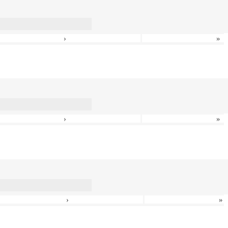
›
»
›
»
›
»