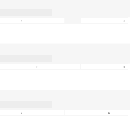
›
»
›
»
›
»