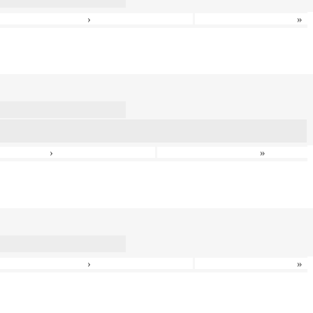
›
»
›
»
›
»