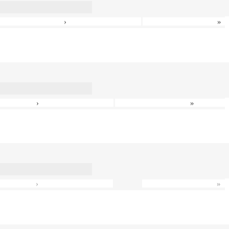
›
»
›
»
›
»