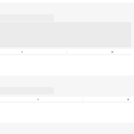
›
»
›
»