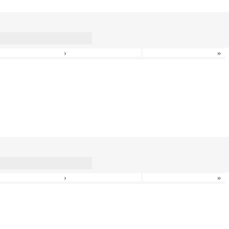
›
»
›
»