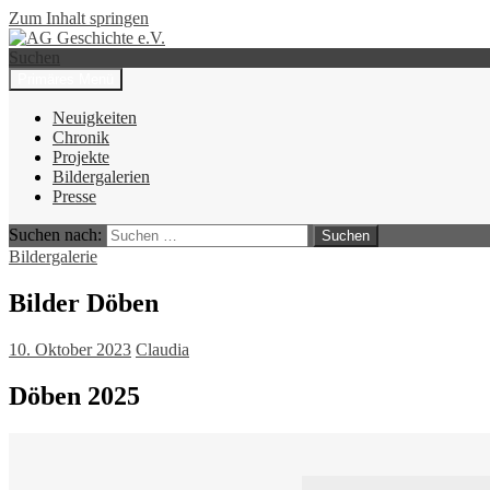
Zum Inhalt springen
Suchen
Primäres Menü
AG Geschichte e.V.
Neuigkeiten
Chronik
Projekte
Bildergalerien
Presse
Suchen nach:
Bildergalerie
Bilder Döben
10. Oktober 2023
Claudia
Döben 2025