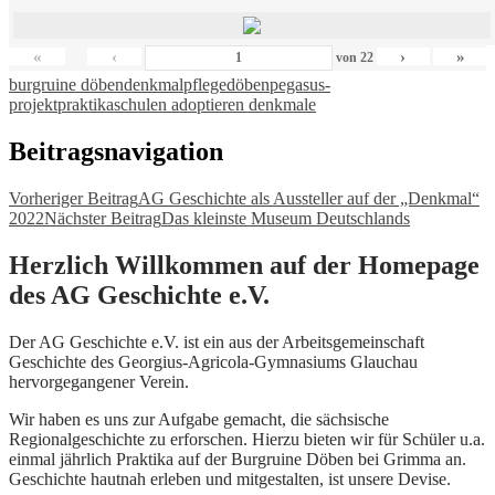
«
‹
›
»
von
22
burgruine döben
denkmalpflege
döben
pegasus-
projekt
praktika
schulen adoptieren denkmale
Beitragsnavigation
Vorheriger Beitrag
AG Geschichte als Aussteller auf der „Denkmal“
2022
Nächster Beitrag
Das kleinste Museum Deutschlands
Herzlich Willkommen auf der Homepage
des AG Geschichte e.V.
Der AG Geschichte e.V. ist ein aus der Arbeitsgemeinschaft
Geschichte des Georgius-Agricola-Gymnasiums Glauchau
hervorgegangener Verein.
Wir haben es uns zur Aufgabe gemacht, die sächsische
Regionalgeschichte zu erforschen. Hierzu bieten wir für Schüler u.a.
einmal jährlich Praktika auf der Burgruine Döben bei Grimma an.
Geschichte hautnah erleben und mitgestalten, ist unsere Devise.