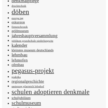
denkmalpflege
drucktechnik
döben
euorpa tag
exkursion
firmenchronik
geldmuseum
jahreshauptversammlung
jubiläum grundschule niederlungwitz
kalender
kleinstes museum deutschlands
lehmbau
lehmofen
ofenbau
pegasus-projekt
praktika
regionalgeschichte
sanierung pfarrteich lobsdorf
schulen adoptieren denkmale
schuljubiläum
schulmuseum