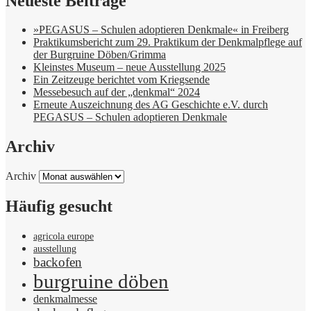
Neueste Beiträge
»PEGASUS – Schulen adoptieren Denkmale« in Freiberg
Praktikumsbericht zum 29. Praktikum der Denkmalpflege auf
der Burgruine Döben/Grimma
Kleinstes Museum – neue Ausstellung 2025
Ein Zeitzeuge berichtet vom Kriegsende
Messebesuch auf der „denkmal“ 2024
Erneute Auszeichnung des AG Geschichte e.V. durch
PEGASUS – Schulen adoptieren Denkmale
Archiv
Archiv
Häufig gesucht
agricola europe
ausstellung
backofen
burgruine döben
denkmalmesse