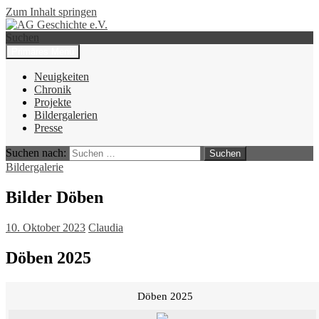
Zum Inhalt springen
Suchen
Primäres Menü
AG Geschichte e.V.
Neuigkeiten
Chronik
Projekte
Bildergalerien
Presse
Suchen nach:
Bildergalerie
Bilder Döben
10. Oktober 2023
Claudia
Döben 2025
Döben 2025