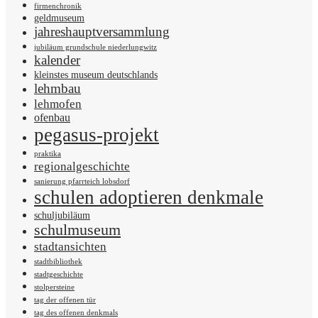
firmenchronik
geldmuseum
jahreshauptversammlung
jubiläum grundschule niederlungwitz
kalender
kleinstes museum deutschlands
lehmbau
lehmofen
ofenbau
pegasus-projekt
praktika
regionalgeschichte
sanierung pfarrteich lobsdorf
schulen adoptieren denkmale
schuljubiläum
schulmuseum
stadtansichten
stadtbibliothek
stadtgeschichte
stolpersteine
tag der offenen tür
tag des offenen denkmals