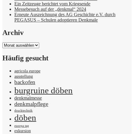
Ein Zeitzeuge berichtet vom Kriegsende
Messebesuch auf der „denkmal“ 2024
Erneute Auszeichnung des AG Geschichte e.V. durch
PEGASUS – Schulen adoptieren Denkmale
Archiv
Archiv
Häufig gesucht
agricola europe
ausstellung
backofen
burgruine döben
denkmalmesse
denkmalpflege
drucktechnik
döben
euorpa tag
exkursion