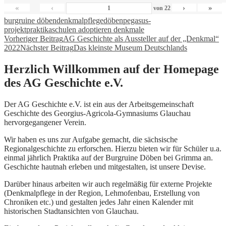
«
‹
›
»
von
22
burgruine döben
denkmalpflege
döben
pegasus-
projekt
praktika
schulen adoptieren denkmale
Beitragsnavigation
Vorheriger Beitrag
AG Geschichte als Aussteller auf der „Denkmal“
2022
Nächster Beitrag
Das kleinste Museum Deutschlands
Herzlich Willkommen auf der Homepage
des AG Geschichte e.V.
Der AG Geschichte e.V. ist ein aus der Arbeitsgemeinschaft
Geschichte des Georgius-Agricola-Gymnasiums Glauchau
hervorgegangener Verein.
Wir haben es uns zur Aufgabe gemacht, die sächsische
Regionalgeschichte zu erforschen. Hierzu bieten wir für Schüler u.a.
einmal jährlich Praktika auf der Burgruine Döben bei Grimma an.
Geschichte hautnah erleben und mitgestalten, ist unsere Devise.
Darüber hinaus arbeiten wir auch regelmäßig für externe Projekte
(Denkmalpflege in der Region, Lehmofenbau, Erstellung von
Chroniken etc.) und gestalten jedes Jahr einen Kalender mit
historischen Stadtansichten von Glauchau.