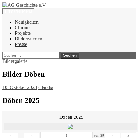
Zum
Inhalt
Suchen
Primäres Menü
springen
AG Geschichte e.V.
Neuigkeiten
Chronik
Projekte
Bildergalerien
Presse
Suchen
nach:
Bildergalerie
Bilder Döben
10. Oktober 2023
Claudia
Döben 2025
Döben 2025
«
‹
›
»
von
39