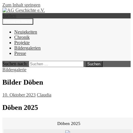
Zum Inhalt springen
Suchen
Primäres Menü
AG Geschichte e.V.
Neuigkeiten
Chronik
Projekte
Bildergalerien
Presse
Suchen nach:
Bildergalerie
Bilder Döben
10. Oktober 2023
Claudia
Döben 2025
Döben 2025