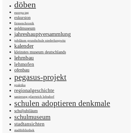
döben
euorpa tag
exkursion
firmenchronik
geldmuseum
jahreshauptversammlung
jubiläum grundschule niederlungwitz
kalender
kleinstes museum deutschlands
lehmbau
lehmofen
ofenbau
pegasus-projekt
praktika
regionalgeschichte
sanierung pfarrteich lobsdorf
schulen adoptieren denkmale
schuljubiläum
schulmuseum
stadtansichten
stadtbibliothek