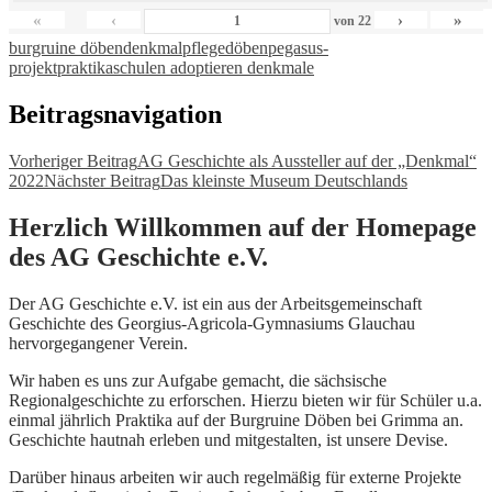
«
‹
›
»
von
22
burgruine döben
denkmalpflege
döben
pegasus-
projekt
praktika
schulen adoptieren denkmale
Beitragsnavigation
Vorheriger Beitrag
AG Geschichte als Aussteller auf der „Denkmal“
2022
Nächster Beitrag
Das kleinste Museum Deutschlands
Herzlich Willkommen auf der Homepage
des AG Geschichte e.V.
Der AG Geschichte e.V. ist ein aus der Arbeitsgemeinschaft
Geschichte des Georgius-Agricola-Gymnasiums Glauchau
hervorgegangener Verein.
Wir haben es uns zur Aufgabe gemacht, die sächsische
Regionalgeschichte zu erforschen. Hierzu bieten wir für Schüler u.a.
einmal jährlich Praktika auf der Burgruine Döben bei Grimma an.
Geschichte hautnah erleben und mitgestalten, ist unsere Devise.
Darüber hinaus arbeiten wir auch regelmäßig für externe Projekte