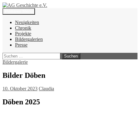
Zum
Inhalt
Suchen
Primäres Menü
springen
AG Geschichte e.V.
Neuigkeiten
Chronik
Projekte
Bildergalerien
Presse
Suchen
nach:
Bildergalerie
Bilder Döben
10. Oktober 2023
Claudia
Döben 2025