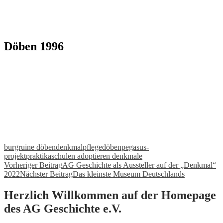
Döben 1996
burgruine döben
denkmalpflege
döben
pegasus-
projekt
praktika
schulen adoptieren denkmale
Beitragsnavigation
Vorheriger Beitrag
AG Geschichte als Aussteller auf der „Denkmal“
2022
Nächster Beitrag
Das kleinste Museum Deutschlands
Herzlich Willkommen auf der Homepage
des AG Geschichte e.V.