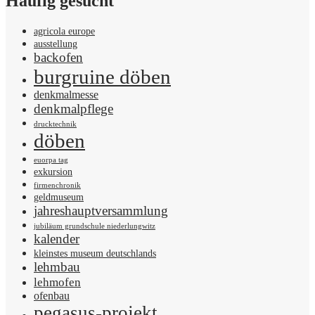
Häufig gesucht
agricola europe
ausstellung
backofen
burgruine döben
denkmalmesse
denkmalpflege
drucktechnik
döben
euorpa tag
exkursion
firmenchronik
geldmuseum
jahreshauptversammlung
jubiläum grundschule niederlungwitz
kalender
kleinstes museum deutschlands
lehmbau
lehmofen
ofenbau
pegasus-projekt