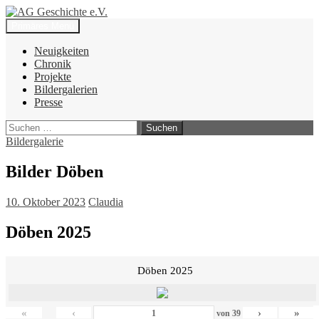
Zum
Inhalt
Suchen
Primäres Menü
springen
AG Geschichte e.V.
Neuigkeiten
Chronik
Projekte
Bildergalerien
Presse
Suchen
nach:
Bildergalerie
Bilder Döben
10. Oktober 2023
Claudia
Döben 2025
Döben 2025
«
‹
›
»
von
39