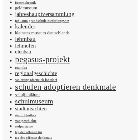
firmenchronik
geldmuseum
jahreshauptversammlung
jubiläum grundschule niederlungwitz
kalender
kleinstes museum deutschlands
lehmbau
lehmofen
ofenbau
pegasus-projekt
praktika
regionalgeschichte
sanierung pfarrteich lobsdorf
schulen adoptieren denkmale
schuljubiläum
schulmuseum
stadtansichten
stadtbibliothek
stadtgeschichte
stolpersteine
tag der offenen tür
tag des offenen denkmals