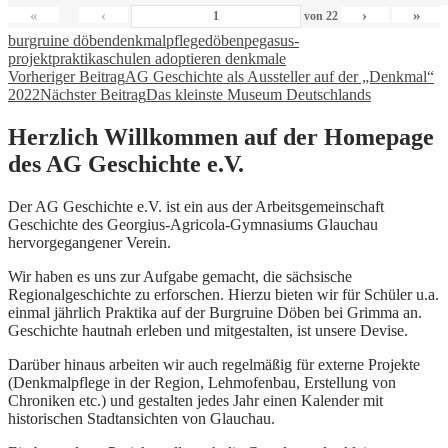
«
‹
›
»
von
22
burgruine döben
denkmalpflege
döben
pegasus-
projekt
praktika
schulen adoptieren denkmale
Beitragsnavigation
Vorheriger Beitrag
AG Geschichte als Aussteller auf der „Denkmal“
2022
Nächster Beitrag
Das kleinste Museum Deutschlands
Herzlich Willkommen auf der Homepage
des AG Geschichte e.V.
Der AG Geschichte e.V. ist ein aus der Arbeitsgemeinschaft
Geschichte des Georgius-Agricola-Gymnasiums Glauchau
hervorgegangener Verein.
Wir haben es uns zur Aufgabe gemacht, die sächsische
Regionalgeschichte zu erforschen. Hierzu bieten wir für Schüler u.a.
einmal jährlich Praktika auf der Burgruine Döben bei Grimma an.
Geschichte hautnah erleben und mitgestalten, ist unsere Devise.
Darüber hinaus arbeiten wir auch regelmäßig für externe Projekte
(Denkmalpflege in der Region, Lehmofenbau, Erstellung von
Chroniken etc.) und gestalten jedes Jahr einen Kalender mit
historischen Stadtansichten von Glauchau.