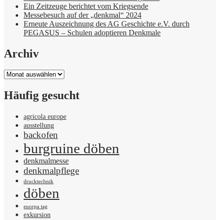
Ein Zeitzeuge berichtet vom Kriegsende
Messebesuch auf der „denkmal“ 2024
Erneute Auszeichnung des AG Geschichte e.V. durch
PEGASUS – Schulen adoptieren Denkmale
Archiv
Archiv
Häufig gesucht
agricola europe
ausstellung
backofen
burgruine döben
denkmalmesse
denkmalpflege
drucktechnik
döben
euorpa tag
exkursion