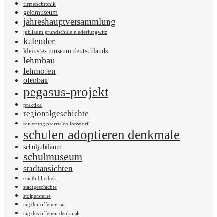
firmenchronik
geldmuseum
jahreshauptversammlung
jubiläum grundschule niederlungwitz
kalender
kleinstes museum deutschlands
lehmbau
lehmofen
ofenbau
pegasus-projekt
praktika
regionalgeschichte
sanierung pfarrteich lobsdorf
schulen adoptieren denkmale
schuljubiläum
schulmuseum
stadtansichten
stadtbibliothek
stadtgeschichte
stolpersteine
tag der offenen tür
tag des offenen denkmals