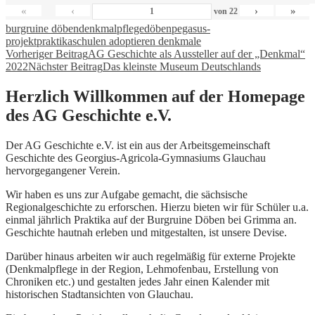
«
‹
›
»
von
22
burgruine döben
denkmalpflege
döben
pegasus-
projekt
praktika
schulen adoptieren denkmale
Beitragsnavigation
Vorheriger Beitrag
AG Geschichte als Aussteller auf der „Denkmal“
2022
Nächster Beitrag
Das kleinste Museum Deutschlands
Herzlich Willkommen auf der Homepage
des AG Geschichte e.V.
Der AG Geschichte e.V. ist ein aus der Arbeitsgemeinschaft
Geschichte des Georgius-Agricola-Gymnasiums Glauchau
hervorgegangener Verein.
Wir haben es uns zur Aufgabe gemacht, die sächsische
Regionalgeschichte zu erforschen. Hierzu bieten wir für Schüler u.a.
einmal jährlich Praktika auf der Burgruine Döben bei Grimma an.
Geschichte hautnah erleben und mitgestalten, ist unsere Devise.
Darüber hinaus arbeiten wir auch regelmäßig für externe Projekte
(Denkmalpflege in der Region, Lehmofenbau, Erstellung von
Chroniken etc.) und gestalten jedes Jahr einen Kalender mit
historischen Stadtansichten von Glauchau.