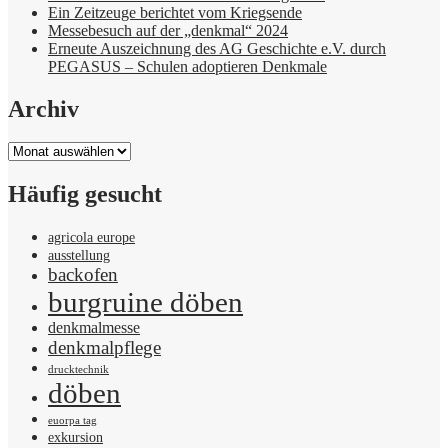
Ein Zeitzeuge berichtet vom Kriegsende
Messebesuch auf der „denkmal“ 2024
Erneute Auszeichnung des AG Geschichte e.V. durch
PEGASUS – Schulen adoptieren Denkmale
Archiv
Archiv
Häufig gesucht
agricola europe
ausstellung
backofen
burgruine döben
denkmalmesse
denkmalpflege
drucktechnik
döben
euorpa tag
exkursion