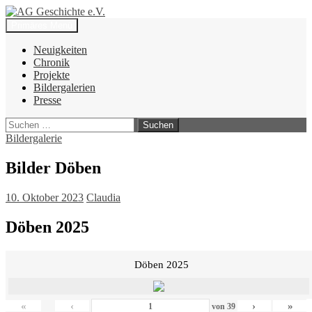
Zum
Inhalt
Suchen
Primäres Menü
springen
AG Geschichte e.V.
Neuigkeiten
Chronik
Projekte
Bildergalerien
Presse
Suchen
nach:
Bildergalerie
Bilder Döben
10. Oktober 2023
Claudia
Döben 2025
Döben 2025
«
‹
›
»
von
39