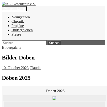
Zum
Inhalt
Suchen
Primäres Menü
springen
AG Geschichte e.V.
Neuigkeiten
Chronik
Projekte
Bildergalerien
Presse
Suchen
nach:
Bildergalerie
Bilder Döben
10. Oktober 2023
Claudia
Döben 2025
Döben 2025