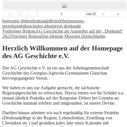
«
‹
›
»
von
22
burgruine döben
denkmalpflege
döben
pegasus-
projekt
praktika
schulen adoptieren denkmale
Beitragsnavigation
Vorheriger Beitrag
AG Geschichte als Aussteller auf der „Denkmal“
2022
Nächster Beitrag
Das kleinste Museum Deutschlands
Herzlich Willkommen auf der Homepage
des AG Geschichte e.V.
Der AG Geschichte e.V. ist ein aus der Arbeitsgemeinschaft
Geschichte des Georgius-Agricola-Gymnasiums Glauchau
hervorgegangener Verein.
Wir haben es uns zur Aufgabe gemacht, die sächsische
Regionalgeschichte zu erforschen. Hierzu bieten wir für Schüler u.a.
einmal jährlich Praktika auf der Burgruine Döben bei Grimma an.
Geschichte hautnah erleben und mitgestalten, ist unsere Devise.
Darüber hinaus arbeiten wir auch regelmäßig für externe Projekte
(Denkmalpflege in der Region, Lehmofenbau, Erstellung von
Chroniken etc.) und gestalten jedes Jahr einen Kalender mit