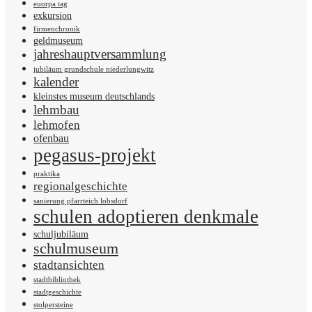
euorpa tag
exkursion
firmenchronik
geldmuseum
jahreshauptversammlung
jubiläum grundschule niederlungwitz
kalender
kleinstes museum deutschlands
lehmbau
lehmofen
ofenbau
pegasus-projekt
praktika
regionalgeschichte
sanierung pfarrteich lobsdorf
schulen adoptieren denkmale
schuljubiläum
schulmuseum
stadtansichten
stadtbibliothek
stadtgeschichte
stolpersteine