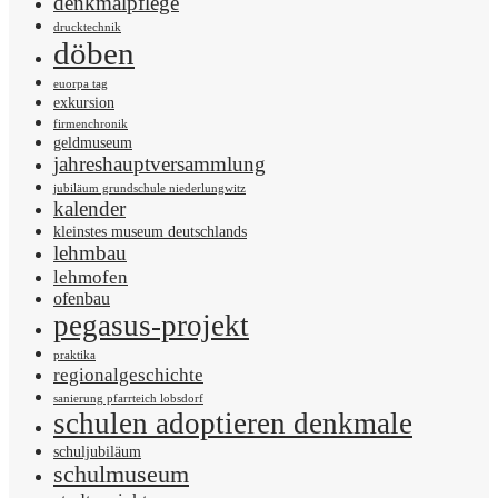
denkmalpflege
drucktechnik
döben
euorpa tag
exkursion
firmenchronik
geldmuseum
jahreshauptversammlung
jubiläum grundschule niederlungwitz
kalender
kleinstes museum deutschlands
lehmbau
lehmofen
ofenbau
pegasus-projekt
praktika
regionalgeschichte
sanierung pfarrteich lobsdorf
schulen adoptieren denkmale
schuljubiläum
schulmuseum