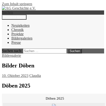
Zum Inhalt springen
Suchen
Primäres Menü
AG Geschichte e.V.
Neuigkeiten
Chronik
Projekte
Bildergalerien
Presse
Suchen nach:
Bildergalerie
Bilder Döben
10. Oktober 2023
Claudia
Döben 2025
Döben 2025