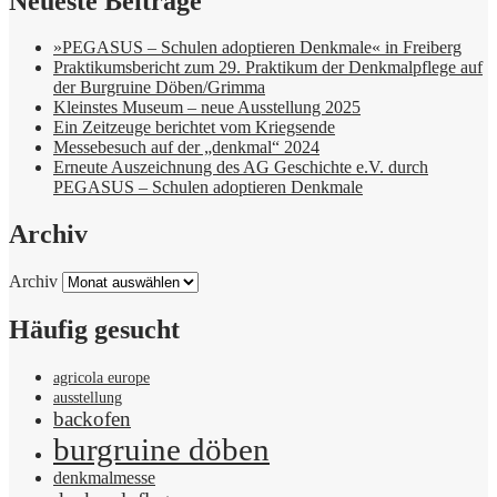
Neueste Beiträge
»PEGASUS – Schulen adoptieren Denkmale« in Freiberg
Praktikumsbericht zum 29. Praktikum der Denkmalpflege auf
der Burgruine Döben/Grimma
Kleinstes Museum – neue Ausstellung 2025
Ein Zeitzeuge berichtet vom Kriegsende
Messebesuch auf der „denkmal“ 2024
Erneute Auszeichnung des AG Geschichte e.V. durch
PEGASUS – Schulen adoptieren Denkmale
Archiv
Archiv
Häufig gesucht
agricola europe
ausstellung
backofen
burgruine döben
denkmalmesse