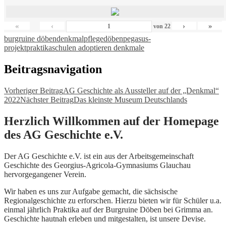
«
‹
›
»
von
22
burgruine döben
denkmalpflege
döben
pegasus-
projekt
praktika
schulen adoptieren denkmale
Beitragsnavigation
Vorheriger Beitrag
AG Geschichte als Aussteller auf der „Denkmal“
2022
Nächster Beitrag
Das kleinste Museum Deutschlands
Herzlich Willkommen auf der Homepage
des AG Geschichte e.V.
Der AG Geschichte e.V. ist ein aus der Arbeitsgemeinschaft
Geschichte des Georgius-Agricola-Gymnasiums Glauchau
hervorgegangener Verein.
Wir haben es uns zur Aufgabe gemacht, die sächsische
Regionalgeschichte zu erforschen. Hierzu bieten wir für Schüler u.a.
einmal jährlich Praktika auf der Burgruine Döben bei Grimma an.
Geschichte hautnah erleben und mitgestalten, ist unsere Devise.