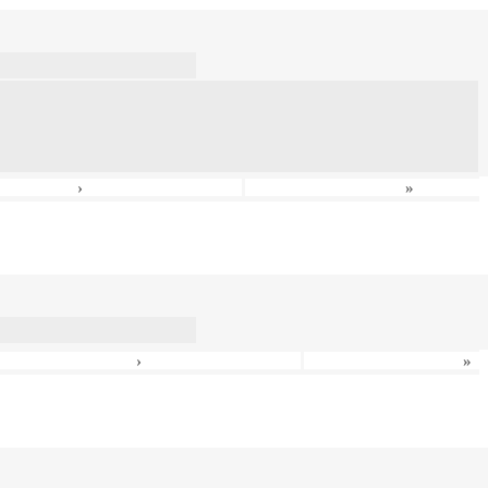
›
»
›
»