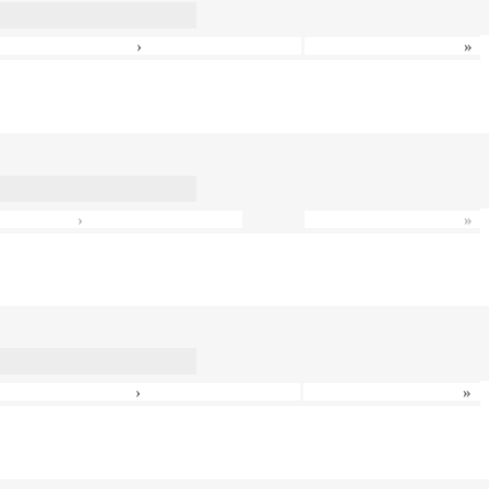
›
»
›
»
›
»