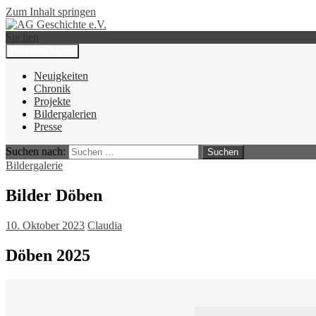
Zum Inhalt springen
Suchen
Primäres Menü
AG Geschichte e.V.
Neuigkeiten
Chronik
Projekte
Bildergalerien
Presse
Suchen nach:
Bildergalerie
Bilder Döben
10. Oktober 2023
Claudia
Döben 2025