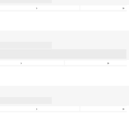
›
»
›
»
›
»