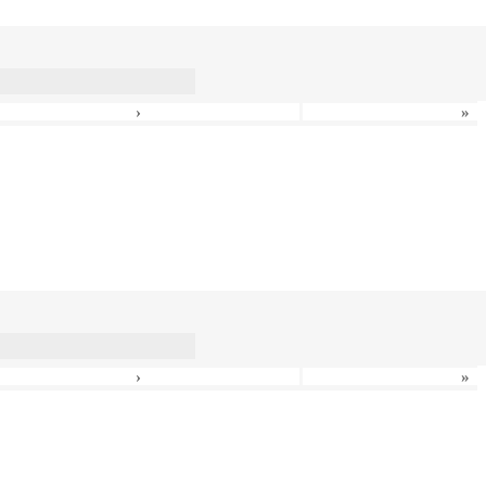
›
»
›
»