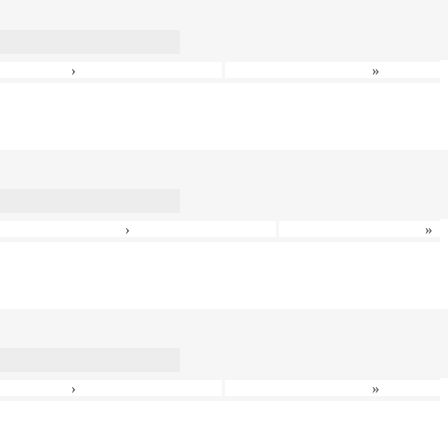
›
»
›
»
›
»