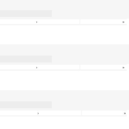
›
»
›
»
›
»