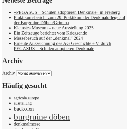
Neueste Beiträge
»PEGASUS – Schulen adoptieren Denkmale« in Freiberg
Praktikumsbericht zum 29. Praktikum der Denkmalpflege auf
der Burgruine Döben/Grimma
Kleinstes Museum – neue Ausstellung 2025
Ein Zeitzeuge berichtet vom Kriegsende
Messebesuch auf der „denkmal“ 2024
Erneute Auszeichnung des AG Geschichte e.V. durch
PEGASUS – Schulen adoptieren Denkmale
Archiv
Archiv
Häufig gesucht
agricola europe
ausstellung
backofen
burgruine döben
denkmalmesse