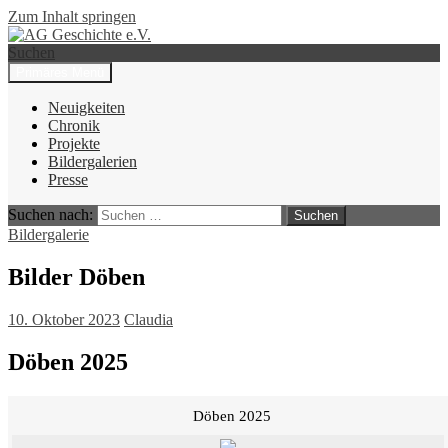
Zum Inhalt springen
Suchen
Primäres Menü
AG Geschichte e.V.
Neuigkeiten
Chronik
Projekte
Bildergalerien
Presse
Suchen nach:
Bildergalerie
Bilder Döben
10. Oktober 2023
Claudia
Döben 2025
Döben 2025