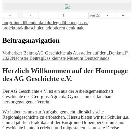
«
‹
›
»
von
22
burgruine döben
denkmalpflege
döben
pegasus-
projekt
praktika
schulen adoptieren denkmale
Beitragsnavigation
Vorheriger Beitrag
AG Geschichte als Aussteller auf der „Denkmal“
2022
Nächster Beitrag
Das kleinste Museum Deutschlands
Herzlich Willkommen auf der Homepage
des AG Geschichte e.V.
Der AG Geschichte e.V. ist ein aus der Arbeitsgemeinschaft
Geschichte des Georgius-Agricola-Gymnasiums Glauchau
hervorgegangener Verein.
Wir haben es uns zur Aufgabe gemacht, die sächsische
Regionalgeschichte zu erforschen. Hierzu bieten wir für Schüler u.a.
einmal jährlich Praktika auf der Burgruine Döben bei Grimma an.
Geschichte hautnah erleben und mitgestalten, ist unsere Devise.