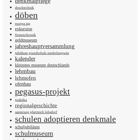
denkmalpflege
drucktechnik
döben
euorpa tag
exkursion
firmenchronik
geldmuseum
jahreshauptversammlung
jubiläum grundschule niederlungwitz
kalender
kleinstes museum deutschlands
lehmbau
lehmofen
ofenbau
pegasus-projekt
praktika
regionalgeschichte
sanierung pfarrteich lobsdorf
schulen adoptieren denkmale
schuljubiläum
schulmuseum