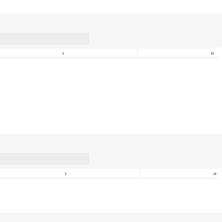
›
»
›
»