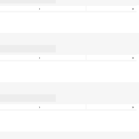
›
»
›
»
›
»