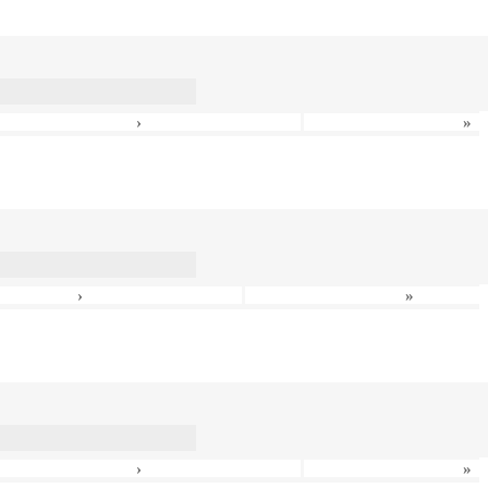
›
»
›
»
›
»