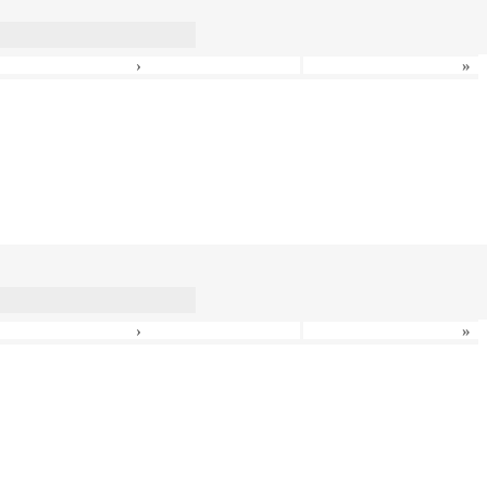
›
»
›
»