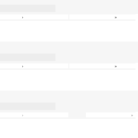
›
»
›
»
›
»