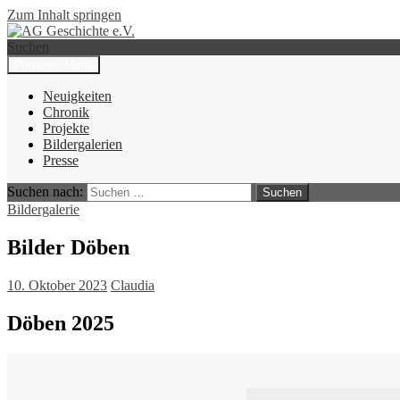
Zum Inhalt springen
Suchen
Primäres Menü
AG Geschichte e.V.
Neuigkeiten
Chronik
Projekte
Bildergalerien
Presse
Suchen nach:
Bildergalerie
Bilder Döben
10. Oktober 2023
Claudia
Döben 2025