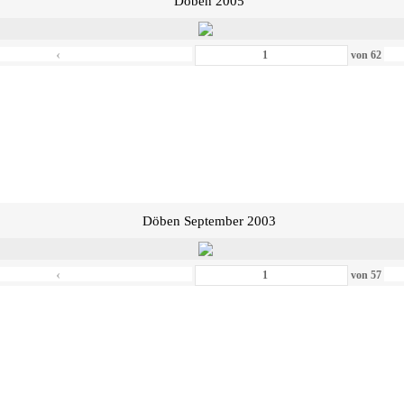
Döben 2005
‹
von
62
Döben September 2003
‹
von
57